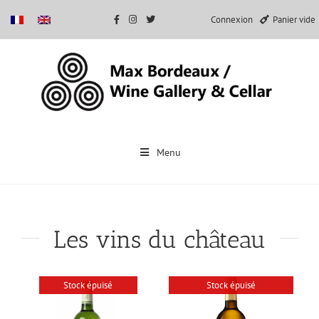
Connexion
Panier vide
Passer
au
Menu
contenu
Les vins du château
Stock épuisé
Stock épuisé