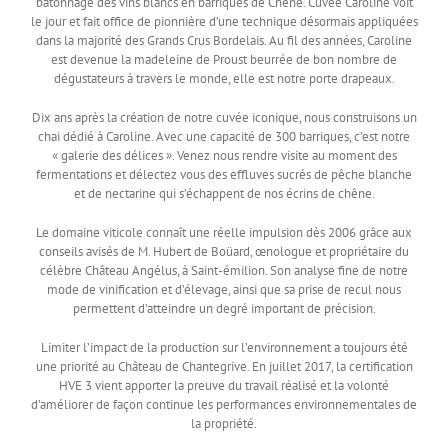
bâtonnage des vins blancs en barriques de Chêne. Cuvée Caroline voit
le jour et fait office de pionnière d’une technique désormais appliquées
dans la majorité des Grands Crus Bordelais. Au fil des années, Caroline
est devenue la madeleine de Proust beurrée de bon nombre de
dégustateurs à travers le monde, elle est notre porte drapeaux.
Dix ans après la création de notre cuvée iconique, nous construisons un
chai dédié à Caroline. Avec une capacité de 300 barriques, c’est notre
« galerie des délices ». Venez nous rendre visite au moment des
fermentations et délectez vous des effluves sucrés de pêche blanche
et de nectarine qui s’échappent de nos écrins de chêne.
Le domaine viticole connaît une réelle impulsion dès 2006 grâce aux
conseils avisés de M. Hubert de Boüard, œnologue et propriétaire du
célèbre Château Angélus, à Saint-émilion. Son analyse fine de notre
mode de vinification et d’élevage, ainsi que sa prise de recul nous
permettent d’atteindre un degré important de précision.
Limiter l’impact de la production sur l’environnement a toujours été
une priorité au Château de Chantegrive. En juillet 2017, la certification
HVE 3 vient apporter la preuve du travail réalisé et la volonté
d’améliorer de façon continue les performances environnementales de
la propriété.