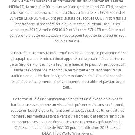
deuxième cru bourgeois et premier cru artisan. Appartenant à Maître
MENARD, la propriété fût transmise à son gendre Henri COUTIN, notaire
à Jonzac, qui lui donna son nom du Clos du Notaire. En 1974, Roland et
Sylvette CHARBONNIER ont pris la suite de Jacques COUTIN son fils. Ils
ont façonné la propriété telle qu’elle est aujourd’hui. Depuis les
vendanges 2015, Amélie OSMOND et Victor MISCHLER ont fait le pari
de reprendre cette exploitation viticole pour laquelle ils ont eu un réel
coup de foudre.
La beauté des terroirs, la modernité des installations, le positionnement
géographique et le micro climat apporté par la proximité de l’estuaire
de la Gironde « ont suffit » à leur faire franchir le pas… Un seul objectif :
laisser s’exprimer ce magnifique terroir tout en faisant perdurer la
tradition de qualité dans le vignoble et dans le chai. Une philosophie :
respect de l’environnement, développement durable, et passion avant
tout…
Ce terroir, allié à une vinification soignée et un élevage en cuves et
barriques neuves, donne un vin au bois présent mais sans excès, rond,
souple en bouche et fortement aromatisé. Ces qualités lui ont valu de
nombreuses médailles tant à Paris qu’à Bordeaux et Mâcon, ainsi que
de nombreuses citations élogieuses dans les revues spécialisées. Le
Château a reçu la note de 90/100 pour le millésime 2015 lors du
DECANTER World Wine Award.