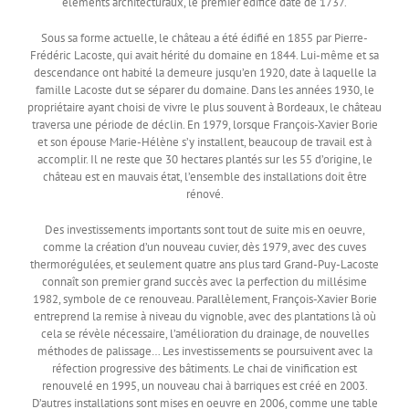
éléments architecturaux, le premier édifice date de 1737.
Sous sa forme actuelle, le château a été édifié en 1855 par Pierre-
Frédéric Lacoste, qui avait hérité du domaine en 1844. Lui-même et sa
descendance ont habité la demeure jusqu’en 1920, date à laquelle la
famille Lacoste dut se séparer du domaine. Dans les années 1930, le
propriétaire ayant choisi de vivre le plus souvent à Bordeaux, le château
traversa une période de déclin. En 1979, lorsque François-Xavier Borie
et son épouse Marie-Hélène s’y installent, beaucoup de travail est à
accomplir. Il ne reste que 30 hectares plantés sur les 55 d’origine, le
château est en mauvais état, l’ensemble des installations doit être
rénové.
Des investissements importants sont tout de suite mis en oeuvre,
comme la création d’un nouveau cuvier, dès 1979, avec des cuves
thermorégulées, et seulement quatre ans plus tard Grand-Puy-Lacoste
connaît son premier grand succès avec la perfection du millésime
1982, symbole de ce renouveau. Parallèlement, François-Xavier Borie
entreprend la remise à niveau du vignoble, avec des plantations là où
cela se révèle nécessaire, l’amélioration du drainage, de nouvelles
méthodes de palissage… Les investissements se poursuivent avec la
réfection progressive des bâtiments. Le chai de vinification est
renouvelé en 1995, un nouveau chai à barriques est créé en 2003.
D’autres installations sont mises en oeuvre en 2006, comme une table