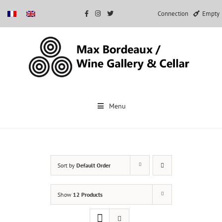
Connection
Empty
Skip
to
Menu
content
Sort by
Default Order
Show
12 Products