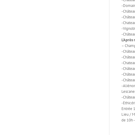
-Domain
-Châtea
-Châtea
-Chatea
-Vignobl
-Châtea
L’Après
– Champ
-Château
-Châtea
-Chatea
-Châtea
-Château
-Châtea
-Aliénor
Lescanea
-Châtea
-Ethicdr
Entrée 1
Lieu / 
de 10h 