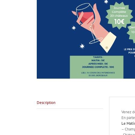
Description
Venez dé
En part
Le Mati
– Champ
-Chateau