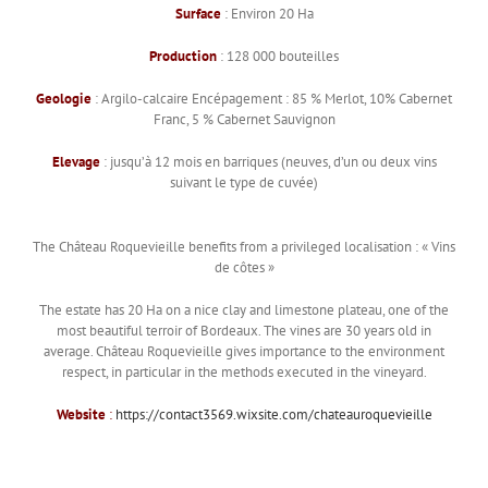
Surface
: Environ 20 Ha
Production
: 128 000 bouteilles
Geologie
: Argilo-calcaire Encépagement : 85 % Merlot, 10% Cabernet
Franc, 5 % Cabernet Sauvignon
Elevage
: jusqu’à 12 mois en barriques (neuves, d’un ou deux vins
suivant le type de cuvée)
The Château Roquevieille benefits from a privileged localisation : « Vins
de côtes »
The estate has 20 Ha on a nice clay and limestone plateau, one of the
most beautiful terroir of Bordeaux. The vines are 30 years old in
average. Château Roquevieille gives importance to the environment
respect, in particular in the methods executed in the vineyard.
Website
:
https://contact3569.wixsite.com/chateauroquevieille