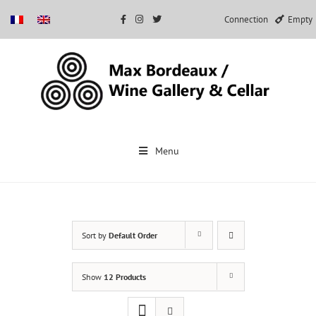
Connection
Empty
Skip
to
Menu
content
Sort by
Default Order
Show
12 Products