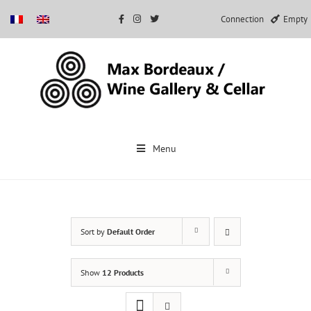
Connection
Empty
Skip
to
Menu
content
Sort by
Default Order
Show
12 Products