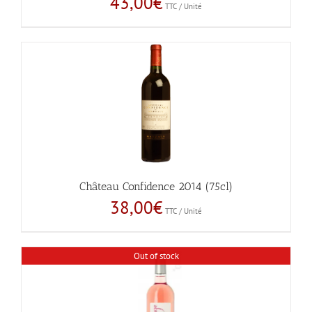
43,00
€
TTC / Unité
Château Confidence 2014 (75cl)
38,00
€
TTC / Unité
Out of stock