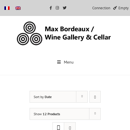
Connection
Empty
Skip
to
Menu
content
Sort by
Date
Show
12 Products