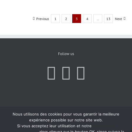
Previous
1
2
3
4
…
13
Next
Follow us
Nous utilisons des cookies pour vous garantir la meilleure
expérience possible sur notre site web.
Si vous acceptez leur utilisation et notre
Politique de
Confidentialité
, alors cliquez sur le bouton OK, sinon suivez la