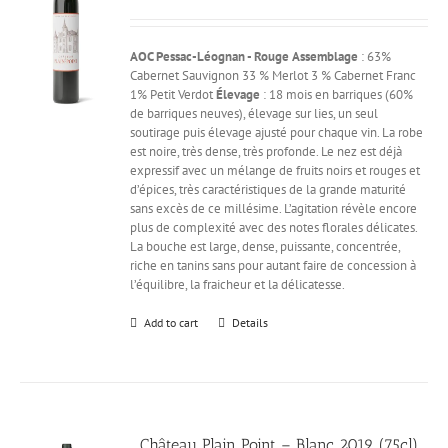
AOC Pessac-Léognan - Rouge
Assemblage
: 63%
Cabernet Sauvignon 33 % Merlot 3 % Cabernet Franc
1% Petit Verdot
Élevage
: 18 mois en barriques (60%
de barriques neuves), élevage sur lies, un seul
soutirage puis élevage ajusté pour chaque vin. La robe
est noire, très dense, très profonde. Le nez est déjà
expressif avec un mélange de fruits noirs et rouges et
d’épices, très caractéristiques de la grande maturité
sans excès de ce millésime. L’agitation révèle encore
plus de complexité avec des notes florales délicates.
La bouche est large, dense, puissante, concentrée,
riche en tanins sans pour autant faire de concession à
l’équilibre, la fraicheur et la délicatesse.
Add to cart
Details
Château Plain Point – Blanc 2019 (75cl)