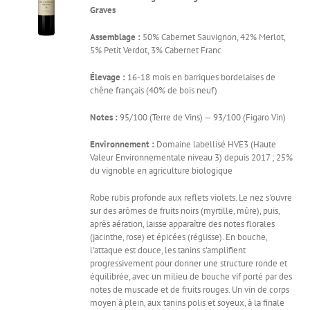
Graves
Assemblage :
50% Cabernet Sauvignon, 42% Merlot,
5% Petit Verdot, 3% Cabernet Franc
Élevage :
16-18 mois en barriques bordelaises de
chêne français (40% de bois neuf)
Notes :
95/100 (Terre de Vins) — 93/100 (Figaro Vin)
Environnement :
Domaine labellisé HVE3 (Haute
Valeur Environnementale niveau 3) depuis 2017 ; 25%
du vignoble en agriculture biologique
Robe rubis profonde aux reflets violets. Le nez s'ouvre
sur des arômes de fruits noirs (myrtille, mûre), puis,
après aération, laisse apparaître des notes florales
(jacinthe, rose) et épicées (réglisse). En bouche,
l'attaque est douce, les tanins s'amplifient
progressivement pour donner une structure ronde et
équilibrée, avec un milieu de bouche vif porté par des
notes de muscade et de fruits rouges. Un vin de corps
moyen à plein, aux tanins polis et soyeux, à la finale