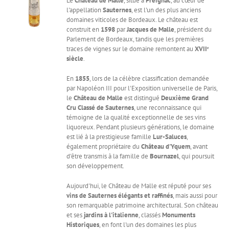
Le
Château de Malle
, situé à
Preignac
, au cœur de
l'appellation
Sauternes
, est l'un des plus anciens
domaines viticoles de Bordeaux. Le château est
construit en
1598
par
Jacques de Malle
, président du
Parlement de Bordeaux, tandis que les premières
traces de vignes sur le domaine remontent au
XVIIᵉ
siècle
.
En
1855
, lors de la célèbre classification demandée
par Napoléon III pour l'Exposition universelle de Paris,
le
Château de Malle
est distingué
Deuxième Grand
Cru Classé de Sauternes
, une reconnaissance qui
témoigne de la qualité exceptionnelle de ses vins
liquoreux. Pendant plusieurs générations, le domaine
est lié à la prestigieuse famille
Lur-Saluces
,
également propriétaire du
Château d'Yquem
, avant
d'être transmis à la famille de
Bournazel
, qui poursuit
son développement.
Aujourd'hui, le Château de Malle est réputé pour ses
vins de Sauternes élégants et raffinés
, mais aussi pour
son remarquable patrimoine architectural. Son château
et ses
jardins à l'italienne
, classés
Monuments
Historiques
, en font l'un des domaines les plus