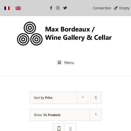
Connection
Empty
Skip
to
Menu
content
Sort by
Price
Show
36 Products