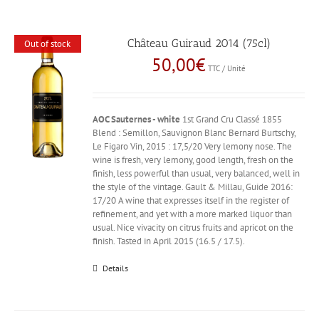
Château Guiraud 2014 (75cl)
Out of stock
50,00
€
TTC / Unité
AOC Sauternes - white
1st Grand Cru Classé 1855
Blend : Semillon, Sauvignon Blanc Bernard Burtschy,
Le Figaro Vin, 2015 : 17,5/20 Very lemony nose. The
wine is fresh, very lemony, good length, fresh on the
finish, less powerful than usual, very balanced, well in
the style of the vintage. Gault & Millau, Guide 2016:
17/20 A wine that expresses itself in the register of
refinement, and yet with a more marked liquor than
usual. Nice vivacity on citrus fruits and apricot on the
finish. Tasted in April 2015 (16.5 / 17.5).
Details