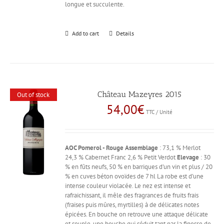
longue et succulente.
Add to cart
Details
Château Mazeyres 2015
Out of stock
54,00
€
TTC / Unité
AOC Pomerol - Rouge
Assemblage
: 73,1 % Merlot
24,3 % Cabernet Franc 2,6 % Petit Verdot
Elevage
: 30
% en fûts neufs, 50 % en barriques d’un vin et plus / 20
% en cuves béton ovoïdes de 7 hl La robe est d’une
intense couleur violacée. Le nez est intense et
rafraichissant, il mêle des fragrances de fruits frais
(fraises puis mûres, myrtilles) à de délicates notes
épicées. En bouche on retrouve une attaque délicate
et souple, une bouche qui séduit tant par la finesse de