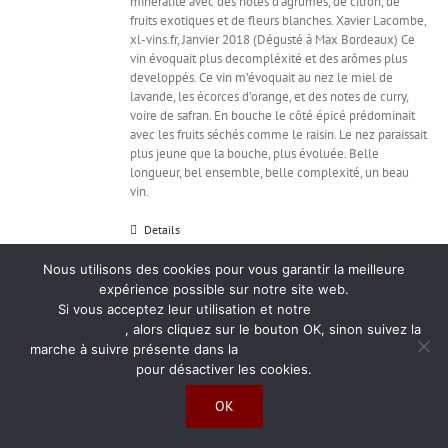
minéralité avec des notes d'agrumes, de citron, de
fruits exotiques et de fleurs blanches. Xavier Lacombe,
xl-vins.fr, Janvier 2018 (Dégusté à Max Bordeaux) Ce
vin évoquait plus decompléxité et des arômes plus
developpés. Ce vin m’évoquait au nez le miel de
lavande, les écorces d’orange, et des notes de curry,
voire de safran. En bouche le côté épicé prédominait
avec les fruits séchés comme le raisin. Le nez paraissait
plus jeune que la bouche, plus évoluée. Belle
longueur, bel ensemble, belle complexité, un beau
vin.
Details
Nous utilisons des cookies pour vous garantir la meilleure
expérience possible sur notre site web.
Si vous acceptez leur utilisation et notre
Politique de
Confidentialité
, alors cliquez sur le bouton OK, sinon suivez la
marche à suivre présente dans la
Politique de Confidentialité
Château de Malle – Sauternes 1989 (75cl)
pour désactiver les cookies.
68,00
€
OK