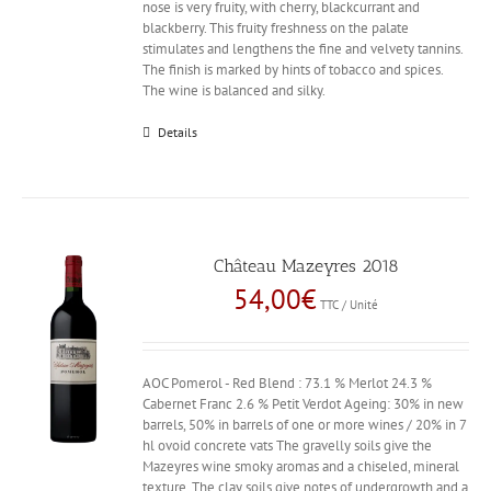
nose is very fruity, with cherry, blackcurrant and
blackberry. This fruity freshness on the palate
stimulates and lengthens the fine and velvety tannins.
The finish is marked by hints of tobacco and spices.
The wine is balanced and silky.
Details
Château Mazeyres 2018
54,00
€
TTC / Unité
AOC Pomerol - Red Blend : 73.1 % Merlot 24.3 %
Cabernet Franc 2.6 % Petit Verdot Ageing: 30% in new
barrels, 50% in barrels of one or more wines / 20% in 7
hl ovoid concrete vats The gravelly soils give the
Mazeyres wine smoky aromas and a chiseled, mineral
texture. The clay soils give notes of undergrowth and a