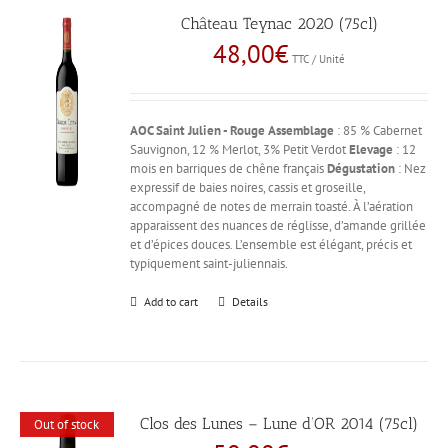
Château Teynac 2020 (75cl)
48,00
€
TTC / Unité
AOC Saint Julien - Rouge
Assemblage
: 85 % Cabernet
Sauvignon, 12 % Merlot, 3% Petit Verdot
Elevage
: 12
mois en barriques de chêne français
Dégustation
: Nez
expressif de baies noires, cassis et groseille,
accompagné de notes de merrain toasté. À l’aération
apparaissent des nuances de réglisse, d’amande grillée
et d’épices douces. L’ensemble est élégant, précis et
typiquement saint-juliennais.
Add to cart
Details
Clos des Lunes – Lune d’OR 2014 (75cl)
Out of stock