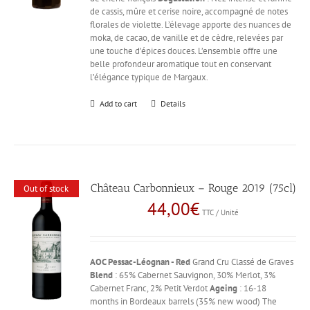
de cassis, mûre et cerise noire, accompagné de notes
florales de violette. L’élevage apporte des nuances de
moka, de cacao, de vanille et de cèdre, relevées par
une touche d’épices douces. L’ensemble offre une
belle profondeur aromatique tout en conservant
l’élégance typique de Margaux.
Add to cart
Details
Château Carbonnieux – Rouge 2019 (75cl)
Out of stock
44,00
€
TTC / Unité
AOC Pessac-Léognan - Red
Grand Cru Classé de Graves
Blend
: 65% Cabernet Sauvignon, 30% Merlot, 3%
Cabernet Franc, 2% Petit Verdot
Ageing
: 16-18
months in Bordeaux barrels (35% new wood) The