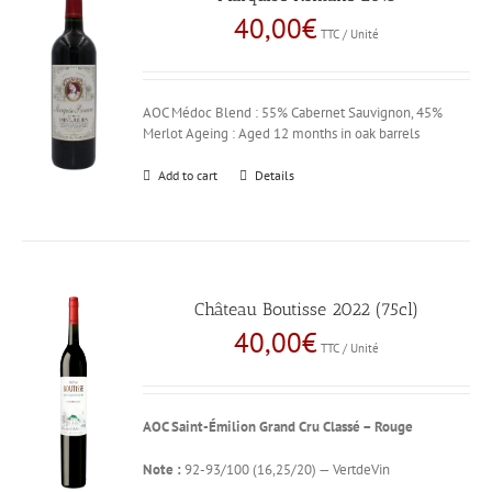
40,00
€
TTC / Unité
AOC Médoc Blend : 55% Cabernet Sauvignon, 45%
Merlot Ageing : Aged 12 months in oak barrels
Add to cart
Details
Château Boutisse 2022 (75cl)
40,00
€
TTC / Unité
AOC Saint-Émilion Grand Cru Classé – Rouge
Note :
92-93/100 (16,25/20) — VertdeVin