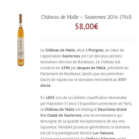
Château de Malle – Sauternes 2016 (75cl)
58,00
€
Le
Château de Malle
, situé à
Preignac
, au cœur de
l'appellation
Sauternes
, est l'un des plus anciens
domaines viticoles de Bordeaux. Le château est
construit en
1598
par
Jacques de Malle
, président du
Parlement de Bordeaux, tandis que les premières
traces de vignes sur le domaine remontent au
XVIIᵉ
siècle
.
En
1855
, lors de la célèbre classification demandée
par Napoléon III pour l'Exposition universelle de Paris,
le
Château de Malle
est distingué
Deuxième Grand
Cru Classé de Sauternes
, une reconnaissance qui
témoigne de la qualité exceptionnelle de ses vins
liquoreux. Pendant plusieurs générations, le domaine
est lié à la prestigieuse famille
Lur-Saluces
,
également propriétaire du
Château d'Yquem
, avant