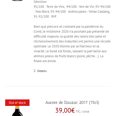
Sémillon
95/100 : Terre de Vins, 94/100 : Vert de Vin, 93-94/100
: Yves Beck, 93-94/100 : Anthocyanes - Yohan Castaing,
91-92/100 : RVF
Bien que précoce et contraint par la pandémie du
Covid, le millésime 2020 n’a pourtant pas présenté de
difficulté majeure, la qualité des raisins très saine et
l’échelonnement des maturités ont permis une récolte
optimale. Le 2020 étonne par sa fraicheur et sa
vivacité. Le boisé est fondu, laissant la part belle aux
arômes juteux de fruits blancs (poire, pêche…). La
finale est divine.
Details
Aurore de Dauzac 2017 (75cl)
Out of stock
39,00
€
TTC / Unité