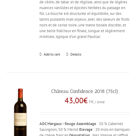
de cèdre, de tabac et de réglisse, ainsi que de légères
nuances vanillées et épicées héritées du passage en
fût. La bouche est structurée et équilibrée, sur des
tanins puissants mais soyeux, avec des saveurs de fruits
noirs et de cerise noire, une trame boisée discrète, et
une belle fraîcheur en finale, longue et légèrement
minérale, typique d'un grand Pauillac.
Add to cart
Details
Château Confidence 2018 (75cl)
43,00
€
TTC / Unité
AOC Margaux - Rouge
Assemblage
: 50 % Cabernet
Sauvignon, 50 % Merlot
Elevage
: 20 mois en barriques
de chêne français
Dégustation
: Nez intense et raffiné