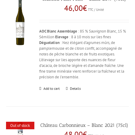
46,00
€
TTC / Unité
AOC Blanc
Assemblage
: 85 % Sauvignon Blanc, 15 %
Sémillon
Elevage
: 8 à 10 mois sur lies fines
Dégustation
: Nez élégant d’agrumes mûrs, de
pamplemousse et de citron confit, accompagné de
notes de pêche blanche et de fruits exotiques.
L’élevage sur lies apporte des nuances de fleur
d’acacia, de brioche légère et d’amande fraîche. Une
fine trame minérale vient renforcer la fraîcheur et la
précision de l’ensemble.
Add to cart
Details
Château Carbonnieux – Blanc 2021 (75cl)
Out of stock
48,00
€