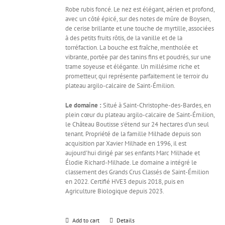
Robe rubis foncé. Le nez est élégant, aérien et profond,
avec un côté épicé, sur des notes de mûre de Boysen,
de cerise brillante et une touche de myrtille, associées
à des petits fruits rôtis, de la vanille et de la
torréfaction. La bouche est fraîche, mentholée et
vibrante, portée par des tanins fins et poudrés, sur une
trame soyeuse et élégante. Un millésime riche et
prometteur, qui représente parfaitement le terroir du
plateau argilo-calcaire de Saint-Émilion.
Le domaine :
Situé à Saint-Christophe-des-Bardes, en
plein cœur du plateau argilo-calcaire de Saint-Émilion,
le Château Boutisse s'étend sur 24 hectares d'un seul
tenant. Propriété de la famille Milhade depuis son
acquisition par Xavier Milhade en 1996, il est
aujourd'hui dirigé par ses enfants Marc Milhade et
Élodie Richard-Milhade. Le domaine a intégré le
classement des Grands Crus Classés de Saint-Émilion
en 2022. Certifié HVE3 depuis 2018, puis en
Agriculture Biologique depuis 2023.
Add to cart
Details