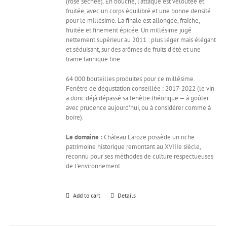
(rose séchée). En bouche, l'attaque est veloutée et
fruitée, avec un corps équilibré et une bonne densité
pour le millésime. La finale est allongée, fraîche,
fruitée et finement épicée. Un millésime jugé
nettement supérieur au 2011 : plus léger mais élégant
et séduisant, sur des arômes de fruits d'été et une
trame tannique fine.
64 000 bouteilles produites pour ce millésime.
Fenêtre de dégustation conseillée : 2017-2022 (le vin
a donc déjà dépassé sa fenêtre théorique — à goûter
avec prudence aujourd'hui, ou à considérer comme à
boire).
Le domaine :
Château Laroze possède un riche
patrimoine historique remontant au XVIIIe siècle,
reconnu pour ses méthodes de culture respectueuses
de l'environnement.
Add to cart
Details