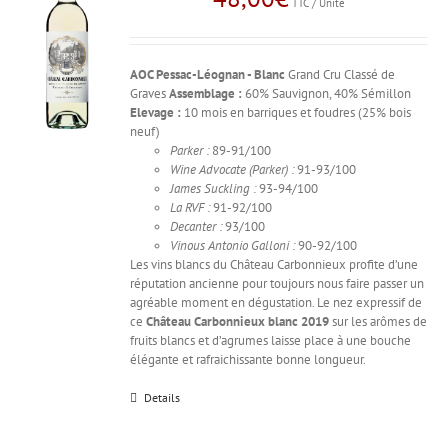
TTC / Unité
AOC Pessac-Léognan - Blanc
Grand Cru Classé de
Graves
Assemblage :
60% Sauvignon, 40% Sémillon
Elevage :
10 mois en barriques et foudres (25% bois
neuf)
Parker :
89-91/100
Wine Advocate (Parker) :
91-93/100
James Suckling :
93-94/100
La RVF :
91-92/100
Decanter :
93/100
Vinous Antonio Galloni :
90-92/100
Les vins blancs du Château Carbonnieux profite d’une
réputation ancienne pour toujours nous faire passer un
agréable moment en dégustation. Le nez expressif de
ce
Château Carbonnieux blanc 2019
sur les arômes de
fruits blancs et d’agrumes laisse place à une bouche
élégante et rafraichissante bonne longueur.
Details