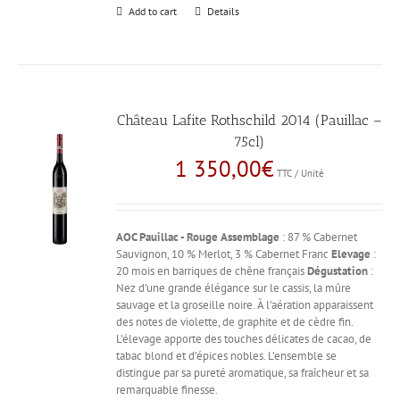
Add to cart
Details
Château Lafite Rothschild 2014 (Pauillac –
75cl)
1 350,00
€
TTC / Unité
AOC Pauillac - Rouge
Assemblage
: 87 % Cabernet
Sauvignon, 10 % Merlot, 3 % Cabernet Franc
Elevage
:
20 mois en barriques de chêne français
Dégustation
:
Nez d’une grande élégance sur le cassis, la mûre
sauvage et la groseille noire. À l’aération apparaissent
des notes de violette, de graphite et de cèdre fin.
L’élevage apporte des touches délicates de cacao, de
tabac blond et d’épices nobles. L’ensemble se
distingue par sa pureté aromatique, sa fraîcheur et sa
remarquable finesse.