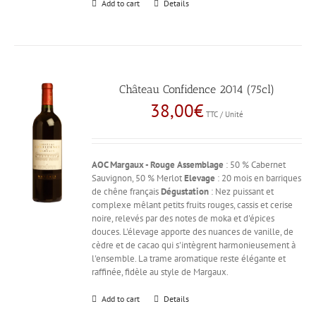
Add to cart
Details
Château Confidence 2014 (75cl)
38,00
€
TTC / Unité
AOC Margaux - Rouge
Assemblage
: 50 % Cabernet
Sauvignon, 50 % Merlot
Elevage
: 20 mois en barriques
de chêne français
Dégustation
: Nez puissant et
complexe mêlant petits fruits rouges, cassis et cerise
noire, relevés par des notes de moka et d'épices
douces. L'élevage apporte des nuances de vanille, de
cèdre et de cacao qui s'intègrent harmonieusement à
l'ensemble. La trame aromatique reste élégante et
raffinée, fidèle au style de Margaux.
Add to cart
Details