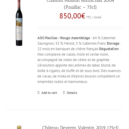
Château Mouton Rothschild 2004
(Pauillac – 75cl)
850,00
€
TTC / Unité
AOC Pauillac - Rouge
Assemblage
: 64 % Cabernet
Sauvignon, 33 % Merlot, 3 % Cabernet Franc
Elevage
:
22 mois en barriques de chêne français
Dégustation
:
Nez complexe de cassis, mûre et cerise noire,
accompagné de notes de cèdre et de graphite.
L’évolution apporte des arômes de tabac blond, de
boîte à cigares, de truffe et de sous-bois. Des nuances
de cacao, de moka et d’épices douces complètent un
ensemble noble et harmonieux.
Add to cart
Details
Château Deyrem Valentin 2019 (75cl)