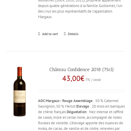
Guillemet (2009, 2010, 2011), propriété appartenant
depuis quatre générations à la famille Guillemet, l'un
des crus les plus représentatifs de l'appellation
Margaux.
Add to cart
Details
Château Confidence 2018 (75cl)
43,00
€
TTC / Unité
AOC Margaux - Rouge
Assemblage
: 50 % Cabernet
Sauvignon, 50 % Merlot
Elevage
: 20 mois en barriques
de chêne français
Dégustation
: Nez intense et raffiné
de cassis, mûre et cerise noire, accompagné de notes
florales de violette. L’élevage apporte des nuances de
moka, de cacao, de vanille et de cèdre, relevées par