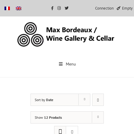
Connection
Empty
Skip
to
Menu
content
Sort by
Date
Show
12 Products