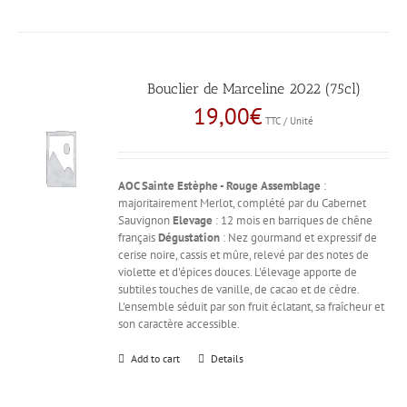
Bouclier de Marceline 2022 (75cl)
19,00
€
TTC / Unité
AOC Sainte Estèphe - Rouge
Assemblage
:
majoritairement Merlot, complété par du Cabernet
Sauvignon
Elevage
: 12 mois en barriques de chêne
français
Dégustation
: Nez gourmand et expressif de
cerise noire, cassis et mûre, relevé par des notes de
violette et d'épices douces. L'élevage apporte de
subtiles touches de vanille, de cacao et de cèdre.
L'ensemble séduit par son fruit éclatant, sa fraîcheur et
son caractère accessible.
Add to cart
Details