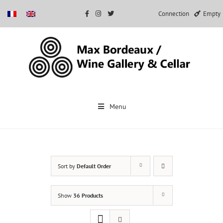
Connection
Empty
Skip
to
Menu
content
Sort by
Default Order
Show
36 Products