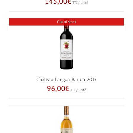
145,00
€
TTC / Unité
Out of stock
Château Langoa Barton 2015
96,00
€
TTC / Unité