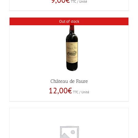
9,00
€
TTC / Unité
Out of stock
Château de Faure
12,00
€
TTC / Unité