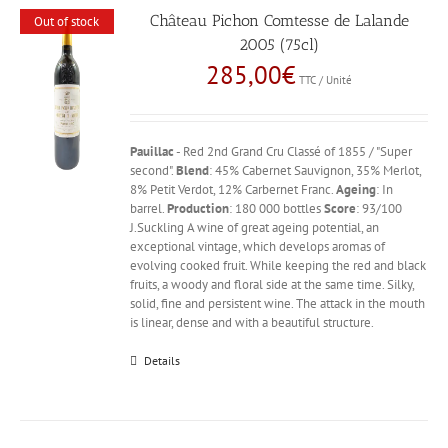
Château Pichon Comtesse de Lalande
Out of stock
2005 (75cl)
285,00
€
TTC / Unité
Pauillac
- Red 2nd Grand Cru Classé of 1855 / "Super
second".
Blend
: 45% Cabernet Sauvignon, 35% Merlot,
8% Petit Verdot, 12% Carbernet Franc.
Ageing
: In
barrel.
Production
: 180 000 bottles
Score
: 93/100
J.Suckling A wine of great ageing potential, an
exceptional vintage, which develops aromas of
evolving cooked fruit. While keeping the red and black
fruits, a woody and floral side at the same time. Silky,
solid, fine and persistent wine. The attack in the mouth
is linear, dense and with a beautiful structure.
Details