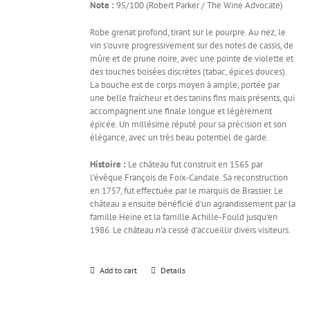
Note :
95/100 (Robert Parker / The Wine Advocate)
Robe grenat profond, tirant sur le pourpre. Au nez, le
vin s'ouvre progressivement sur des notes de cassis, de
mûre et de prune noire, avec une pointe de violette et
des touches boisées discrètes (tabac, épices douces).
La bouche est de corps moyen à ample, portée par
une belle fraîcheur et des tanins fins mais présents, qui
accompagnent une finale longue et légèrement
épicée. Un millésime réputé pour sa précision et son
élégance, avec un très beau potentiel de garde.
Histoire :
Le château fut construit en 1565 par
l'évêque François de Foix-Candale. Sa reconstruction
en 1757, fut effectuée par le marquis de Brassier. Le
château a ensuite bénéficié d'un agrandissement par la
famille Heine et la famille Achille-Fould jusqu'en
1986. Le château n'a cessé d'accueillir divers visiteurs.
Add to cart
Details