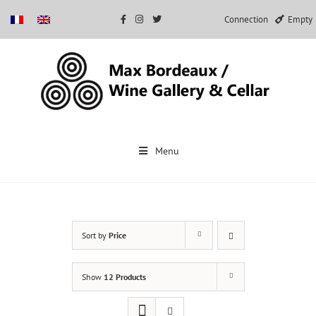
Connection
Empty
Skip
to
Menu
content
Sort by
Price
Show
12 Products