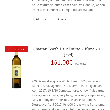
et fraicheur ; le milieu de bouche est riche avec une
belle texture veloutée et sa finale, très longue, met en
avant la fraicheur et la complexité aromatique.
Add to cart
Details
Château Smith Haut Lafitte – Blanc 2017
Out of stock
(75cl)
161,00
€
TTC / Unité
AOC Pessac-Léognan - White Blend : 90% Sauvignon
Blanc, 5% Sauvignon Gris, 5% Sémillon Le Figaro Vin,
April 2017: 19.5/20 Complex nose, yellow fruit, citrus,
iodine, quince paste, very long, honeyed, camphorated,
salty, lemony finish, lots of substance. Bettane &
Desseauve, April 2017: 96/100 Great white fruit aroma,
sappy, broad and long, beautiful ripe grape in evidence