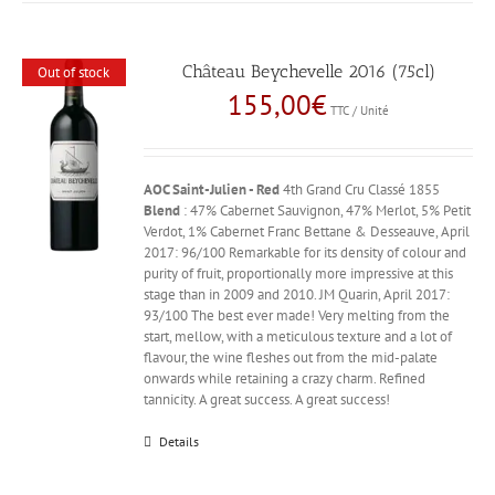
Château Beychevelle 2016 (75cl)
Out of stock
155,00
€
TTC / Unité
AOC Saint-Julien - Red
4th Grand Cru Classé 1855
Blend
: 47% Cabernet Sauvignon, 47% Merlot, 5% Petit
Verdot, 1% Cabernet Franc Bettane & Desseauve, April
2017: 96/100 Remarkable for its density of colour and
purity of fruit, proportionally more impressive at this
stage than in 2009 and 2010. JM Quarin, April 2017:
93/100 The best ever made! Very melting from the
start, mellow, with a meticulous texture and a lot of
flavour, the wine fleshes out from the mid-palate
onwards while retaining a crazy charm. Refined
tannicity. A great success. A great success!
Details