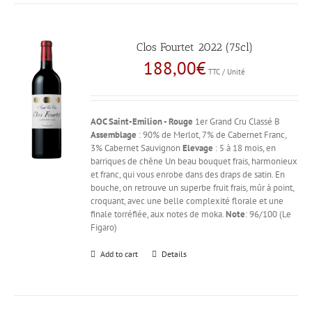
Clos Fourtet 2022 (75cl)
188,00
€
TTC / Unité
AOC Saint-Emilion - Rouge
1er Grand Cru Classé B
Assemblage
: 90% de Merlot, 7% de Cabernet Franc,
3% Cabernet Sauvignon
Elevage
: 5 à 18 mois, en
barriques de chêne Un beau bouquet frais, harmonieux
et franc, qui vous enrobe dans des draps de satin. En
bouche, on retrouve un superbe fruit frais, mûr à point,
croquant, avec une belle complexité florale et une
finale torréfiée, aux notes de moka.
Note
: 96/100 (Le
Figaro)
Add to cart
Details