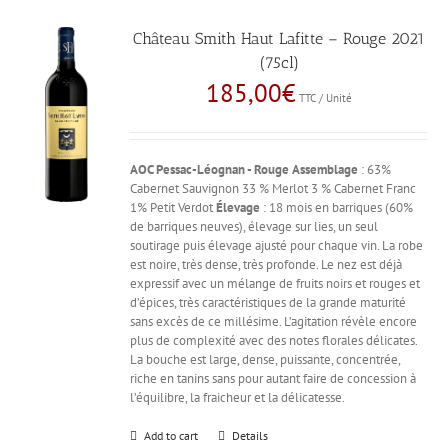
Château Smith Haut Lafitte – Rouge 2021
(75cl)
185,00
€
TTC / Unité
AOC Pessac-Léognan - Rouge
Assemblage
: 63%
Cabernet Sauvignon 33 % Merlot 3 % Cabernet Franc
1% Petit Verdot
Élevage
: 18 mois en barriques (60%
de barriques neuves), élevage sur lies, un seul
soutirage puis élevage ajusté pour chaque vin. La robe
est noire, très dense, très profonde. Le nez est déjà
expressif avec un mélange de fruits noirs et rouges et
d’épices, très caractéristiques de la grande maturité
sans excès de ce millésime. L’agitation révèle encore
plus de complexité avec des notes florales délicates.
La bouche est large, dense, puissante, concentrée,
riche en tanins sans pour autant faire de concession à
l’équilibre, la fraicheur et la délicatesse.
Add to cart
Details