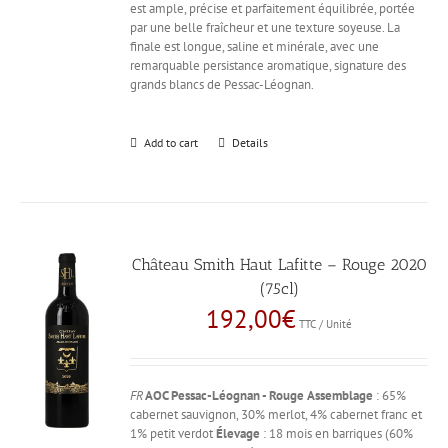
est ample, précise et parfaitement équilibrée, portée
par une belle fraîcheur et une texture soyeuse. La
finale est longue, saline et minérale, avec une
remarquable persistance aromatique, signature des
grands blancs de Pessac-Léognan.
Add to cart
Details
Château Smith Haut Lafitte – Rouge 2020
(75cl)
192,00
€
TTC / Unité
FR
AOC Pessac-Léognan - Rouge
Assemblage
: 65%
cabernet sauvignon, 30% merlot, 4% cabernet franc et
1% petit verdot
Élevage
: 18 mois en barriques (60%