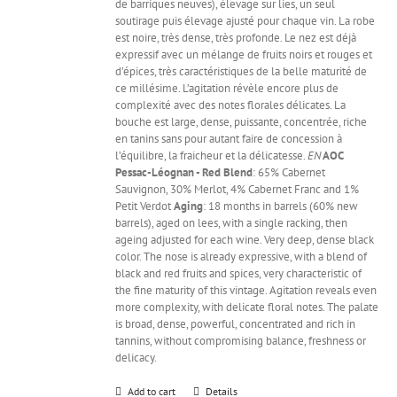
de barriques neuves), élevage sur lies, un seul
soutirage puis élevage ajusté pour chaque vin. La robe
est noire, très dense, très profonde. Le nez est déjà
expressif avec un mélange de fruits noirs et rouges et
d’épices, très caractéristiques de la belle maturité de
ce millésime. L’agitation révèle encore plus de
complexité avec des notes florales délicates. La
bouche est large, dense, puissante, concentrée, riche
en tanins sans pour autant faire de concession à
l’équilibre, la fraicheur et la délicatesse.
EN
AOC
Pessac-Léognan - Red
Blend
: 65% Cabernet
Sauvignon, 30% Merlot, 4% Cabernet Franc and 1%
Petit Verdot
Aging
: 18 months in barrels (60% new
barrels), aged on lees, with a single racking, then
ageing adjusted for each wine. Very deep, dense black
color. The nose is already expressive, with a blend of
black and red fruits and spices, very characteristic of
the fine maturity of this vintage. Agitation reveals even
more complexity, with delicate floral notes. The palate
is broad, dense, powerful, concentrated and rich in
tannins, without compromising balance, freshness or
delicacy.
Add to cart
Details