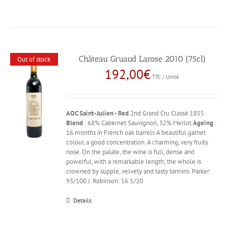
Château Gruaud Larose 2010 (75cl)
Out of stock
192,00
€
TTC / Unité
AOC Saint-Julien - Red
2nd Grand Cru Classé 1855
Blend
: 68% Cabernet Sauvignon, 32% Merlot
Ageing
:
16 months in French oak barrels A beautiful garnet
colour, a good concentration. A charming, very fruity
nose. On the palate, the wine is full, dense and
powerful, with a remarkable length; the whole is
crowned by supple, velvety and tasty tannins. Parker:
93/100 J. Robinson: 16.5/20
Details