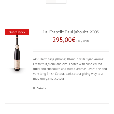
La Chapelle Paul Jaboulet 2005
Out of stock
295,00
€
TTC / Unité
AOC Hermitage (Rhône) Blend: 100% Syrah Aroma:
Fresh fruit, floral and citrus notes with candied red
fruits and chocolate and truffle aromas Taste: fine and
very long finish Colour: dark colour giving way to a
medium garnet colour
Details