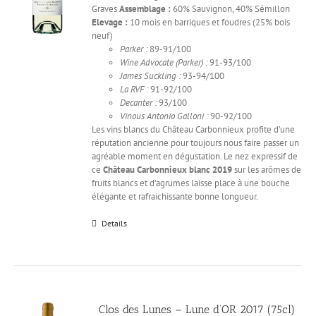
Graves
Assemblage :
60% Sauvignon, 40% Sémillon
Elevage :
10 mois en barriques et foudres (25% bois
neuf)
Parker :
89-91/100
Wine Advocate (Parker) :
91-93/100
James Suckling :
93-94/100
La RVF :
91-92/100
Decanter :
93/100
Vinous Antonio Galloni :
90-92/100
Les vins blancs du Château Carbonnieux profite d’une
réputation ancienne pour toujours nous faire passer un
agréable moment en dégustation. Le nez expressif de
ce
Château Carbonnieux blanc 2019
sur les arômes de
fruits blancs et d’agrumes laisse place à une bouche
élégante et rafraichissante bonne longueur.
Details
Clos des Lunes – Lune d’OR 2017 (75cl)