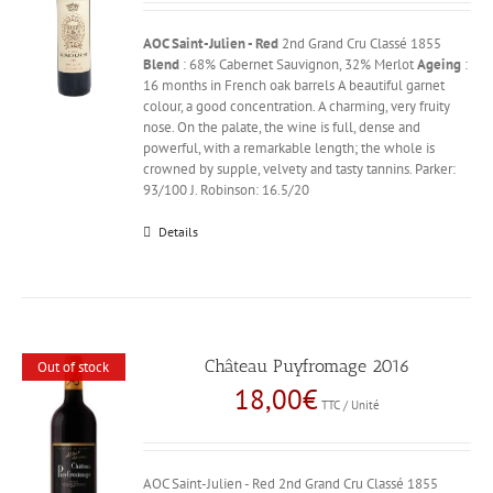
AOC Saint-Julien - Red
2nd Grand Cru Classé 1855
Blend
: 68% Cabernet Sauvignon, 32% Merlot
Ageing
:
16 months in French oak barrels A beautiful garnet
colour, a good concentration. A charming, very fruity
nose. On the palate, the wine is full, dense and
powerful, with a remarkable length; the whole is
crowned by supple, velvety and tasty tannins. Parker:
93/100 J. Robinson: 16.5/20
Details
Château Puyfromage 2016
Out of stock
18,00
€
TTC / Unité
AOC Saint-Julien - Red 2nd Grand Cru Classé 1855