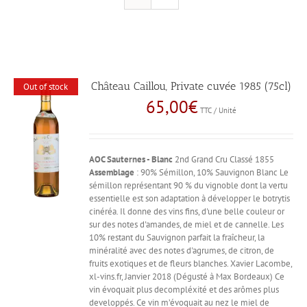
Château Caillou, Private cuvée 1985 (75cl)
Out of stock
65,00
€
TTC / Unité
AOC Sauternes - Blanc
2nd Grand Cru Classé 1855
Assemblage
: 90% Sémillon, 10% Sauvignon Blanc Le
sémillon représentant 90 % du vignoble dont la vertu
essentielle est son adaptation à développer le botrytis
cinéréa. Il donne des vins fins, d'une belle couleur or
sur des notes d'amandes, de miel et de cannelle. Les
10% restant du Sauvignon parfait la fraîcheur, la
minéralité avec des notes d'agrumes, de citron, de
fruits exotiques et de fleurs blanches. Xavier Lacombe,
xl-vins.fr, Janvier 2018 (Dégusté à Max Bordeaux) Ce
vin évoquait plus decompléxité et des arômes plus
developpés. Ce vin m’évoquait au nez le miel de