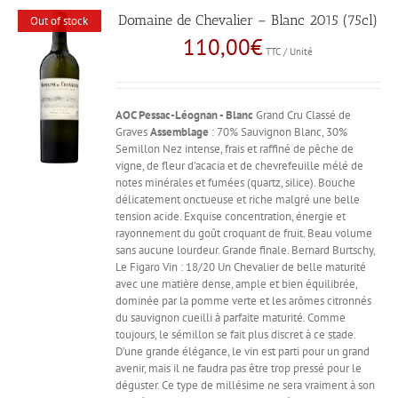
Domaine de Chevalier – Blanc 2015 (75cl)
Out of stock
110,00
€
TTC / Unité
AOC Pessac-Léognan - Blanc
Grand Cru Classé de
Graves
Assemblage
: 70% Sauvignon Blanc, 30%
Semillon Nez intense, frais et raffiné de pêche de
vigne, de fleur d’acacia et de chevrefeuille mélé de
notes minérales et fumées (quartz, silice). Bouche
délicatement onctueuse et riche malgré une belle
tension acide. Exquise concentration, énergie et
rayonnement du goût croquant de fruit. Beau volume
sans aucune lourdeur. Grande finale. Bernard Burtschy,
Le Figaro Vin : 18/20 Un Chevalier de belle maturité
avec une matière dense, ample et bien équilibrée,
dominée par la pomme verte et les arômes citronnés
du sauvignon cueilli à parfaite maturité. Comme
toujours, le sémillon se fait plus discret à ce stade.
D’une grande élégance, le vin est parti pour un grand
avenir, mais il ne faudra pas être trop pressé pour le
déguster. Ce type de millésime ne sera vraiment à son