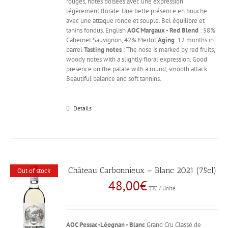
rouges, notes boisées avec une expression
légèrement florale. Une belle présence en bouche
avec une attaque ronde et souple. Bel équilibre et
tanins fondus. English
AOC Margaux - Red
Blend
: 58%
Cabernet Sauvignon, 42% Merlot
Aging
: 12 months in
barrel
Tasting notes
: The nose is marked by red fruits,
woody notes with a slightly floral expression. Good
presence on the palate with a round, smooth attack.
Beautiful balance and soft tannins.
Details
Château Carbonnieux – Blanc 2021 (75cl)
Out of stock
48,00
€
TTC / Unité
AOC Pessac-Léognan - Blanc
Grand Cru Classé de