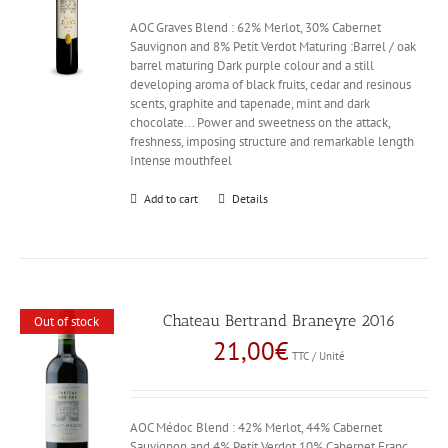
AOC Graves Blend : 62% Merlot, 30% Cabernet
Sauvignon and 8% Petit Verdot Maturing :Barrel / oak
barrel maturing Dark purple colour and a still
developing aroma of black fruits, cedar and resinous
scents, graphite and tapenade, mint and dark
chocolate... Power and sweetness on the attack,
freshness, imposing structure and remarkable length
Intense mouthfeel
Add to cart
Details
Chateau Bertrand Braneyre 2016
Out of stock
21,00
€
TTC / Unité
AOC Médoc Blend : 42% Merlot, 44% Cabernet
Sauvignon and 4% Petit Verdot 10% Cabernet Franc