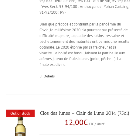
95/100 : Terre de Vins, 94/100 : Vert de Vin, 93-94/100
: Yves Beck, 93-94/100 : Anthocyanes - Yohan Castaing,
91-92/100 : RVF
Bien que précoce et contraint par la pandémie du
Covid, le millésime 2020 n’a pourtant pas présenté de
difficulté majeure, la qualité des raisins très saine et
l’échelonnement des maturités ont permis une récolte
optimale. Le 2020 étonne par sa fraicheur et sa
vivacité. Le boisé est fondu, laissant la part belle aux
arômes juteux de fruits blancs (poire, pêche…). La
finale est divine.
Details
Clos des lunes – Clair de Lune 2014 (75cl)
Out of stock
12,00
€
TTC / Unité