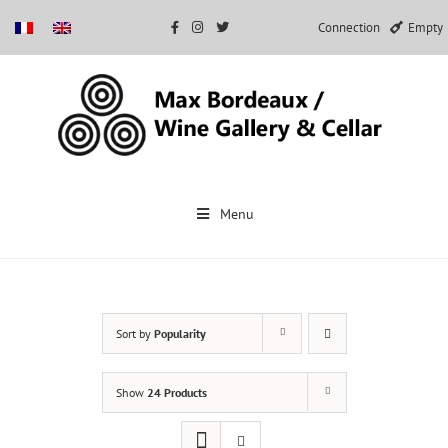
Connection
Empty
Skip
to
Menu
content
Sort by
Popularity
Show
24 Products