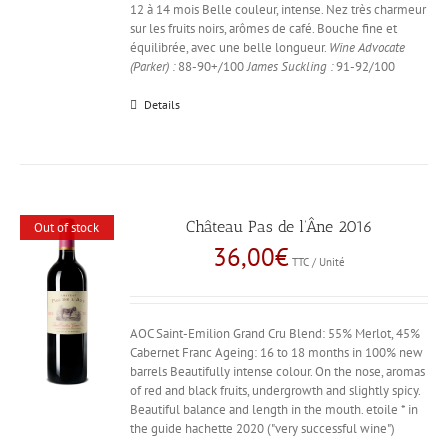
12 à 14 mois Belle couleur, intense. Nez très charmeur
sur les fruits noirs, arômes de café. Bouche fine et
équilibrée, avec une belle longueur.
Wine Advocate
(Parker) :
88-90+/100
James Suckling :
91-92/100
Details
Château Pas de l’Âne 2016
Out of stock
36,00
€
TTC / Unité
AOC Saint-Emilion Grand Cru Blend: 55% Merlot, 45%
Cabernet Franc Ageing: 16 to 18 months in 100% new
barrels Beautifully intense colour. On the nose, aromas
of red and black fruits, undergrowth and slightly spicy.
Beautiful balance and length in the mouth. etoile * in
the guide hachette 2020 ("very successful wine")