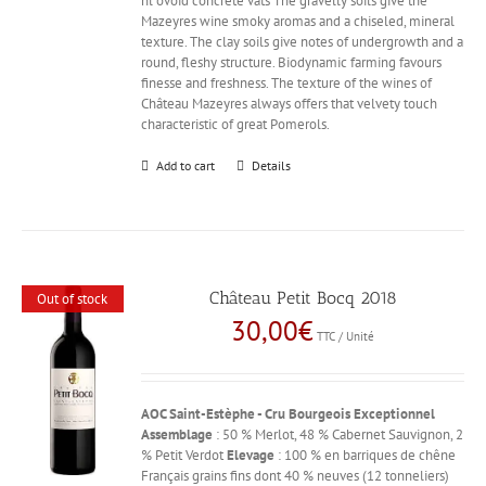
hl ovoid concrete vats The gravelly soils give the
Mazeyres wine smoky aromas and a chiseled, mineral
texture. The clay soils give notes of undergrowth and a
round, fleshy structure. Biodynamic farming favours
finesse and freshness. The texture of the wines of
Château Mazeyres always offers that velvety touch
characteristic of great Pomerols.
Add to cart
Details
Château Petit Bocq 2018
Out of stock
30,00
€
TTC / Unité
AOC Saint-Estèphe - Cru Bourgeois Exceptionnel
Assemblage
: 50 % Merlot, 48 % Cabernet Sauvignon, 2
% Petit Verdot
Elevage
: 100 % en barriques de chêne
Français grains fins dont 40 % neuves (12 tonneliers)