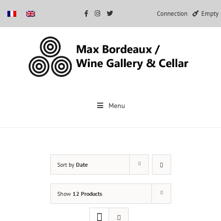
Connection
Empty
Skip
to
Menu
content
Sort by
Date
Show
12 Products