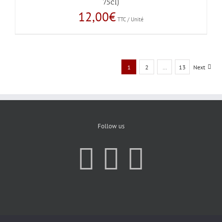
75cl)
12,00
€
TTC / Unité
1
2
…
13
Next
Follow us