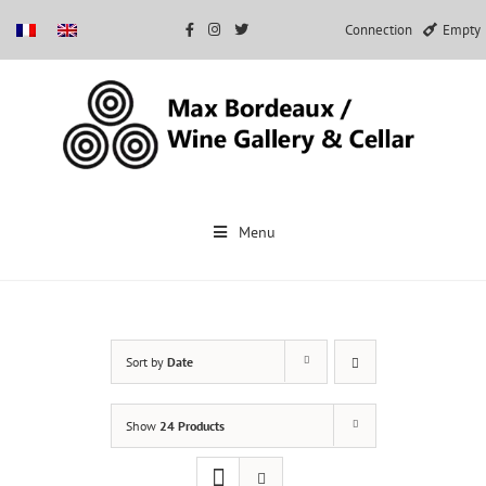
Connection
Empty
Skip
to
Menu
content
Sort by
Date
Show
24 Products