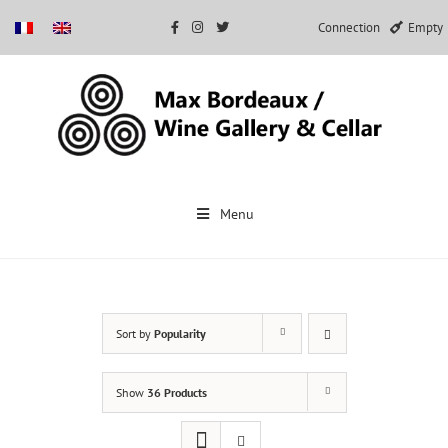
Connection
Empty
Skip
to
Menu
content
Sort by
Popularity
Show
36 Products