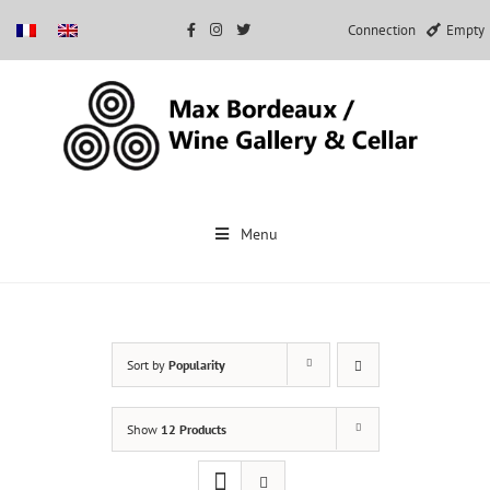
Connection
Empty
Skip
to
Menu
content
Sort by
Popularity
Show
12 Products