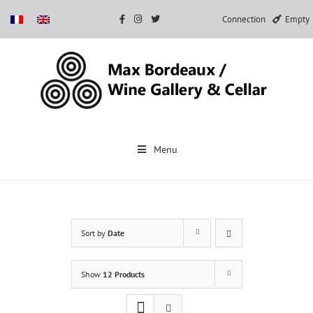
Connection
Empty
Skip
to
Menu
content
Sort by
Date
Show
12 Products