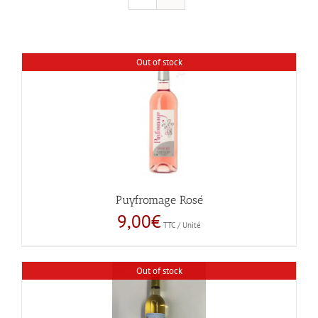
Out of stock
Puyfromage Rosé
9,00
€
TTC / Unité
Out of stock