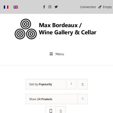
Connection
Empty
Skip
to
Menu
content
Sort by
Popularity
Show
24 Products