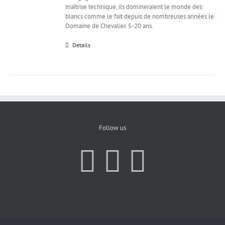
maîtrise technique, ils domineraient le monde des
blancs comme le fait depuis de nombreuses années le
Domaine de Chevalier. 5-20 ans.
Details
Follow us