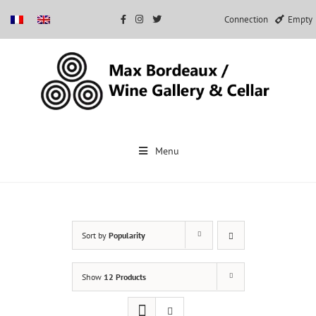
Connection
Empty
Skip
to
Menu
content
Sort by
Popularity
Show
12 Products