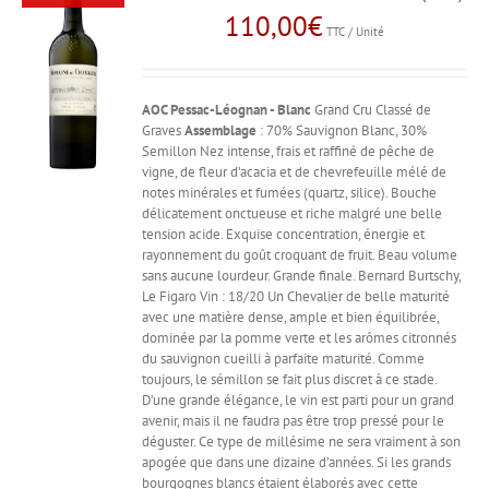
110,00
€
TTC / Unité
AOC Pessac-Léognan - Blanc
Grand Cru Classé de
Graves
Assemblage
: 70% Sauvignon Blanc, 30%
Semillon Nez intense, frais et raffiné de pêche de
vigne, de fleur d’acacia et de chevrefeuille mélé de
notes minérales et fumées (quartz, silice). Bouche
délicatement onctueuse et riche malgré une belle
tension acide. Exquise concentration, énergie et
rayonnement du goût croquant de fruit. Beau volume
sans aucune lourdeur. Grande finale. Bernard Burtschy,
Le Figaro Vin : 18/20 Un Chevalier de belle maturité
avec une matière dense, ample et bien équilibrée,
dominée par la pomme verte et les arômes citronnés
du sauvignon cueilli à parfaite maturité. Comme
toujours, le sémillon se fait plus discret à ce stade.
D’une grande élégance, le vin est parti pour un grand
avenir, mais il ne faudra pas être trop pressé pour le
déguster. Ce type de millésime ne sera vraiment à son
apogée que dans une dizaine d’années. Si les grands
bourgognes blancs étaient élaborés avec cette