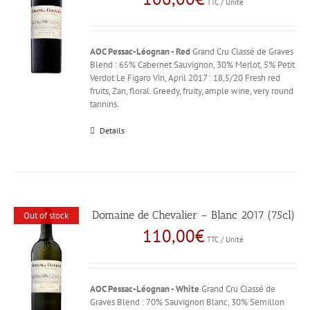
TTC / Unité
AOC Pessac-Léognan - Red
Grand Cru Classé de Graves
Blend : 65% Cabernet Sauvignon, 30% Merlot, 5% Petit
Verdot Le Figaro Vin, April 2017 : 18,5/20 Fresh red
fruits, Zan, floral. Greedy, fruity, ample wine, very round
tannins.
Details
Domaine de Chevalier – Blanc 2017 (75cl)
Out of stock
110,00
€
TTC / Unité
AOC Pessac-Léognan - White
Grand Cru Classé de
Graves Blend : 70% Sauvignon Blanc, 30% Semillon