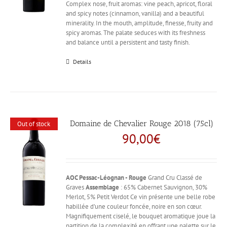
Complex nose, fruit aromas: vine peach, apricot, floral
and spicy notes (cinnamon, vanilla) and a beautiful
minerality. In the mouth, amplitude, finesse, fruity and
spicy aromas. The palate seduces with its freshness
and balance until a persistent and tasty finish.
Details
Domaine de Chevalier Rouge 2018 (75cl)
Out of stock
90,00
€
AOC Pessac-Léognan - Rouge
Grand Cru Classé de
Graves
Assemblage
: 65% Cabernet Sauvignon, 30%
Merlot, 5% Petit Verdot Ce vin présente une belle robe
habillée d’une couleur foncée, noire en son cœur.
Magnifiquement ciselé, le bouquet aromatique joue la
partition de la complexité en offrant une palette sur le