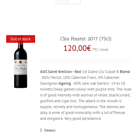
Clos Fourtet 2017 (75cl)
Out of stock
120,00
€
TTC / Unité
AOC Saint-Emilion - Red
1st Grand Cru Classé B
Blend
: 86% Merlot, 10% Cabernet Franc, 4% Cabernet
Sauvignon
Ageing
: 60% new oak barrels - 14 to 18
months Deep garnet colour with purple tints. The nose
is of good intensity with aromas of violet, blackcurrant,
gunflint and cigar box. The attack in the mouth is
supple, velvety and homogeneous. The tannins are
silky. A wine of great minerality with a lot of finesse
and elegance. Very good persistence.
Details