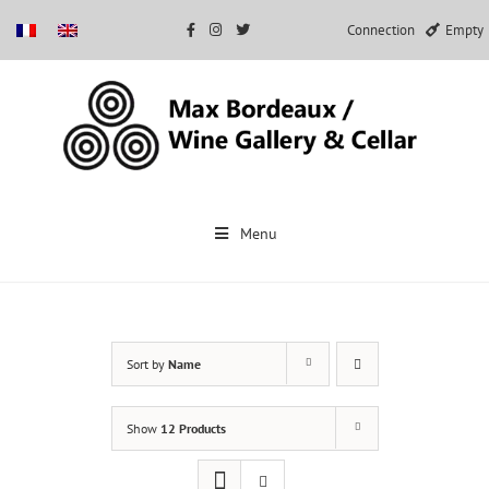
Connection
Empty
Skip
to
Menu
content
Sort by
Name
Show
12 Products