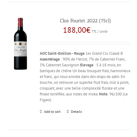
Clos Fourtet 2022 (75cl)
188,00
€
TTC / Unité
AOC Saint-Emilion - Rouge
1er Grand Cru Classé B
Assemblage
: 90% de Merlot, 7% de Cabernet Franc,
3% Cabernet Sauvignon
Elevage
: 5 à 18 mois, en
barriques de chêne Un beau bouquet frais, harmonieux
et franc, qui vous enrobe dans des draps de satin. En
bouche, on retrouve un superbe fruit frais, mûr à point,
croquant, avec une belle complexité florale et une
finale torréfiée, aux notes de moka.
Note
: 96/100 (Le
Figaro)
Add to cart
Details