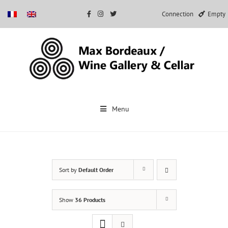
Connection
Empty
Skip
to
Menu
content
Sort by
Default Order
Show
36 Products