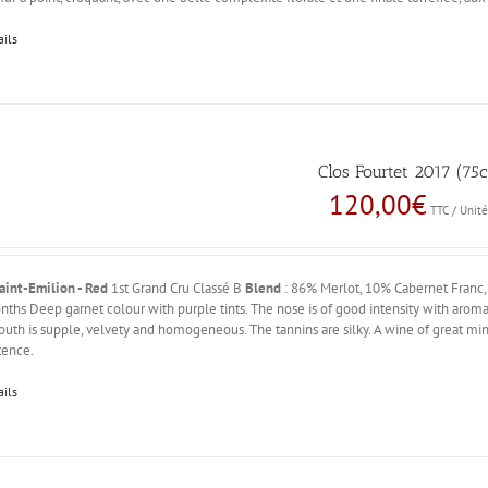
ails
Clos Fourtet 2017 (75c
120,00
€
TTC / Unit
aint-Emilion - Red
1st Grand Cru Classé B
Blend
: 86% Merlot, 10% Cabernet Franc
ths Deep garnet colour with purple tints. The nose is of good intensity with aromas 
uth is supple, velvety and homogeneous. The tannins are silky. A wine of great mine
tence.
ails