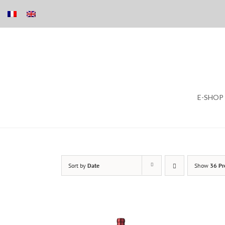
Skip
E-SHOP
to
content
Sort by
Date
Show
36 Pr