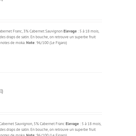
é
abernet Franc, 3% Cabernet Sauvignon
Elevage
: 5 à 18 mois,
es draps de satin. En bouche, on retrouve un superbe fruit
ux notes de moka.
Note
: 96/100 (Le Figaro)
l)
é
Cabernet Sauvignon, 5% Cabernet Franc
Elevage
: 5 à 18 mois,
es draps de satin. En bouche, on retrouve un superbe fruit
ux notes de moka.
Note
: 96/100 (Le Figaro)