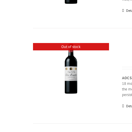
Det
Out of stock
AOC S
18 mon
the mo
persis
Det