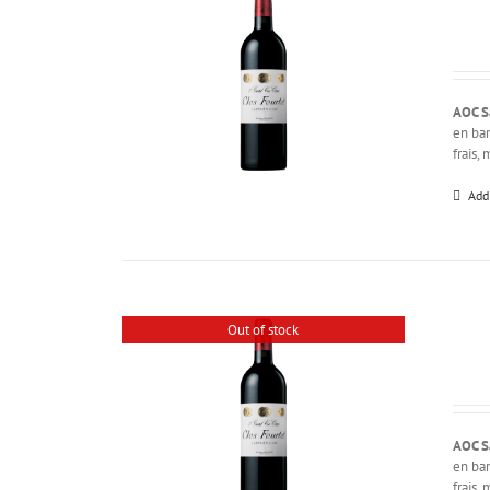
AOC S
en bar
frais,
Add
Out of stock
AOC S
en bar
frais,