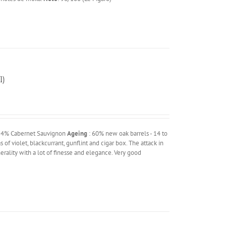
l)
é
, 4% Cabernet Sauvignon
Ageing
: 60% new oak barrels - 14 to
of violet, blackcurrant, gunflint and cigar box. The attack in
rality with a lot of finesse and elegance. Very good