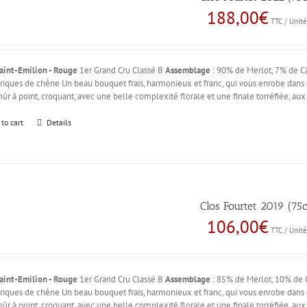
188,00
€
TTC / Unit
aint-Emilion - Rouge
1er Grand Cru Classé B
Assemblage
: 90% de Merlot, 7% de C
riques de chêne Un beau bouquet frais, harmonieux et franc, qui vous enrobe dans d
 mûr à point, croquant, avec une belle complexité florale et une finale torréfiée, a
 to cart
Details
Clos Fourtet 2019 (75c
106,00
€
TTC / Unit
aint-Emilion - Rouge
1er Grand Cru Classé B
Assemblage
: 85% de Merlot, 10% de 
riques de chêne Un beau bouquet frais, harmonieux et franc, qui vous enrobe dans d
 mûr à point, croquant, avec une belle complexité florale et une finale torréfiée, a