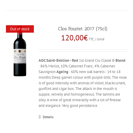
Clos Fourtet 2017 (75cl)
Out of stock
120,00
€
TTC / Unité
AOC Saint-Emilion - Red
1st Grand Cru Classé B
Blend
: 86% Merlot, 10% Cabernet Franc, 4% Cabernet
Sauvignon
Ageing
: 60% new oak barrels - 14 to 18
months Deep garnet colour with purple tints. The nose
is of good intensity with aromas of violet, blackcurrant,
gunflint and cigar box. The attack in the mouth is
supple, velvety and homogeneous. The tannins are
silky. A wine of great minerality with a lot of finesse
and elegance. Very good persistence.
Details