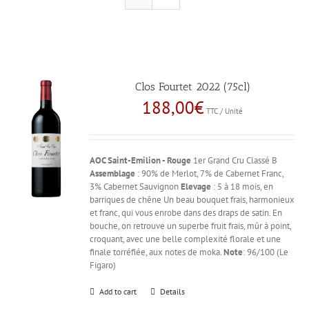
Clos Fourtet 2022 (75cl)
188,00
€
TTC / Unité
AOC Saint-Emilion - Rouge
1er Grand Cru Classé B
Assemblage
: 90% de Merlot, 7% de Cabernet Franc,
3% Cabernet Sauvignon
Elevage
: 5 à 18 mois, en
barriques de chêne Un beau bouquet frais, harmonieux
et franc, qui vous enrobe dans des draps de satin. En
bouche, on retrouve un superbe fruit frais, mûr à point,
croquant, avec une belle complexité florale et une
finale torréfiée, aux notes de moka.
Note
: 96/100 (Le
Figaro)
Add to cart
Details