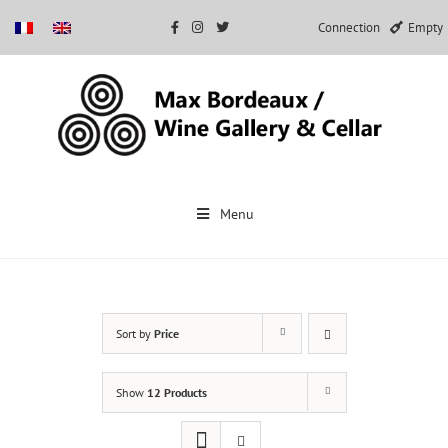
Connection
Empty
Skip
to
Menu
content
Sort by
Price
Show
12 Products