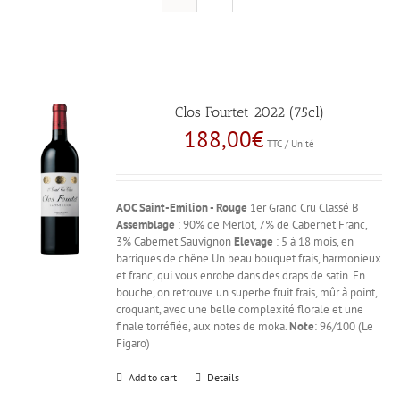
Clos Fourtet 2022 (75cl)
188,00
€
TTC / Unité
AOC Saint-Emilion - Rouge
1er Grand Cru Classé B
Assemblage
: 90% de Merlot, 7% de Cabernet Franc,
3% Cabernet Sauvignon
Elevage
: 5 à 18 mois, en
barriques de chêne Un beau bouquet frais, harmonieux
et franc, qui vous enrobe dans des draps de satin. En
bouche, on retrouve un superbe fruit frais, mûr à point,
croquant, avec une belle complexité florale et une
finale torréfiée, aux notes de moka.
Note
: 96/100 (Le
Figaro)
Add to cart
Details