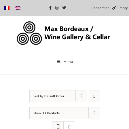
Connection
Empty
Skip
to
Menu
content
Sort by
Default Order
Show
12 Products