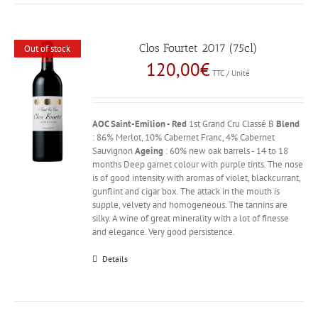
Clos Fourtet 2017 (75cl)
Out of stock
120,00
€
TTC / Unité
AOC Saint-Emilion - Red
1st Grand Cru Classé B
Blend
: 86% Merlot, 10% Cabernet Franc, 4% Cabernet
Sauvignon
Ageing
: 60% new oak barrels - 14 to 18
months Deep garnet colour with purple tints. The nose
is of good intensity with aromas of violet, blackcurrant,
gunflint and cigar box. The attack in the mouth is
supple, velvety and homogeneous. The tannins are
silky. A wine of great minerality with a lot of finesse
and elegance. Very good persistence.
Details