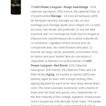
FR
AOC Pessac-Léognan - Rouge
Assemblage
: 65%
cabernet sauvignon, 30% merlot, 4% cabernet franc et
1% petit verdot
Élevage
: 18 mois en barriques (60%
de barriques neuves), élevage sur lies, un seul
soutirage puis élevage ajusté pour chaque vin. La robe
est noire, très dense, très profonde. Le nez est déjà
expressif avec un mélange de fruits noirs et rouges et
d’épices, très caractéristiques de la belle maturité de
ce millésime. L’agitation révèle encore plus de
complexité avec des notes florales délicates. La
bouche est large, dense, puissante, concentrée, riche
en tanins sans pour autant faire de concession à
l’équilibre, la fraicheur et la délicatesse.
EN
AOC
Pessac-Léognan - Red
Blend
: 65% Cabernet
Sauvignon, 30% Merlot, 4% Cabernet Franc and 1%
Petit Verdot
Aging
: 18 months in barrels (60% new
barrels), aged on lees, with a single racking, then
ageing adjusted for each wine. Very deep, dense black
color. The nose is already expressive, with a blend of
black and red fruits and spices, very characteristic of
the fine maturity of this vintage. Agitation reveals even
more complexity, with delicate floral notes. The palate
is broad, dense, powerful, concentrated and rich in