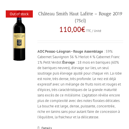
Château Smith Haut Lafitte – Rouge 2019
Out of stock
(75cl)
110,00
€
TTC / Unité
AOC Pessac-Léognan - Rouge
Assemblage
: 59%
Cabernet Sauvignon 36 % Merlot 4 % Cabernet Franc
1% Petit Verdot
Élevage
: 18 mois en barriques (60%
de barriques neuves), élevage sur lies, un seul
soutirage puis élevage ajusté pour chaque vin. La robe
est noire, très dense, très profonde. Le nez est déjà
expressif avec un mélange de fruits noirs et rouges et
d’épices, très caractéristiques de la grande maturité
sans excès de ce millésime. L’agitation révèle encore
plus de complexité avec des notes florales délicates.
La bouche est large, dense, puissante, concentrée,
riche en tanins sans pour autant faire de concession à
l’équilibre, la fraicheur et la délicatesse.
Details