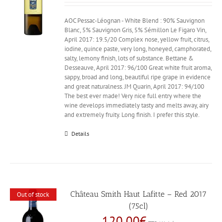
AOC Pessac-Léognan - White Blend : 90% Sauvignon
Blanc, 5% Sauvignon Gris, 5% Sémillon Le Figaro Vin,
April 2017: 19.5/20 Complex nose, yellow fruit, citrus,
iodine, quince paste, very long, honeyed, camphorated,
salty, lemony finish, lots of substance. Bettane &
Desseauve, April 2017: 96/100 Great white fruit aroma,
sappy, broad and long, beautiful ripe grape in evidence
and great naturalness. JM Quarin, April 2017: 94/100
The best ever made! Very nice full entry where the
wine develops immediately tasty and melts away, airy
and extremely fruity. Long finish. I prefer this style.
Details
Château Smith Haut Lafitte – Red 2017
Out of stock
(75cl)
120,00
€