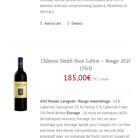
tannins, without compromising balance, freshness or
delicacy.
Add to cart
Details
Château Smith Haut Lafitte – Rouge 2021
(75cl)
185,00
€
TTC / Unité
AOC Pessac-Léognan - Rouge
Assemblage
: 63%
Cabernet Sauvignon 33 % Merlot 3 % Cabernet Franc
1% Petit Verdot
Élevage
: 18 mois en barriques (60%
de barriques neuves), élevage sur lies, un seul
soutirage puis élevage ajusté pour chaque vin. La robe
est noire, très dense, très profonde. Le nez est déjà
expressif avec un mélange de fruits noirs et rouges et