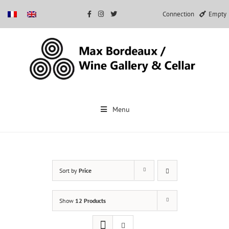
Connection
Empty
Skip
to
Menu
content
Sort by
Price
Show
12 Products