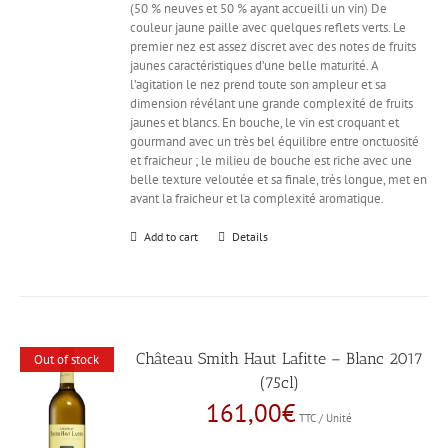
(50 % neuves et 50 % ayant accueilli un vin) De
couleur jaune paille avec quelques reflets verts. Le
premier nez est assez discret avec des notes de fruits
jaunes caractéristiques d’une belle maturité. A
l’agitation le nez prend toute son ampleur et sa
dimension révélant une grande complexité de fruits
jaunes et blancs. En bouche, le vin est croquant et
gourmand avec un très bel équilibre entre onctuosité
et fraicheur ; le milieu de bouche est riche avec une
belle texture veloutée et sa finale, très longue, met en
avant la fraicheur et la complexité aromatique.
Add to cart
Details
Château Smith Haut Lafitte – Blanc 2017
Out of stock
(75cl)
161,00
€
TTC / Unité