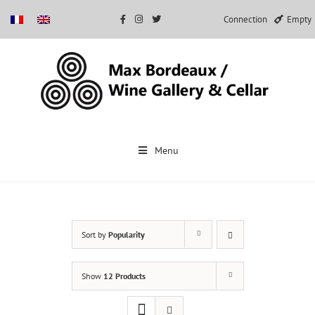
Connection
Empty
Skip
to
Menu
content
Sort by
Popularity
Show
12 Products