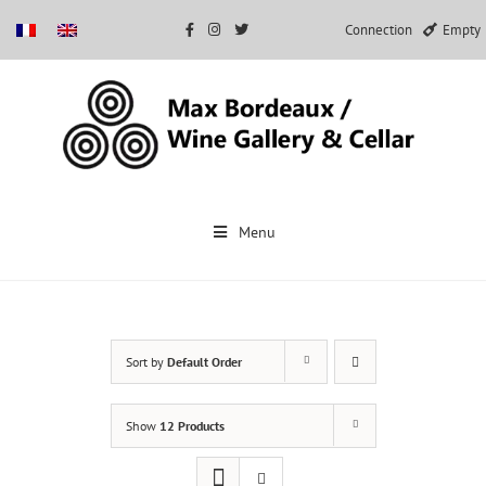
Connection
Empty
Skip
to
Menu
content
Sort by
Default Order
Show
12 Products