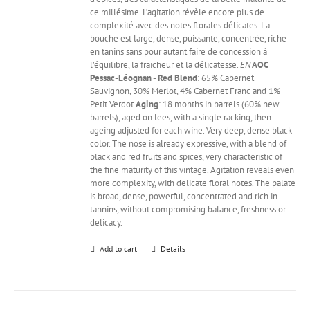
ce millésime. L’agitation révèle encore plus de
complexité avec des notes florales délicates. La
bouche est large, dense, puissante, concentrée, riche
en tanins sans pour autant faire de concession à
l’équilibre, la fraicheur et la délicatesse.
EN
AOC
Pessac-Léognan - Red
Blend
: 65% Cabernet
Sauvignon, 30% Merlot, 4% Cabernet Franc and 1%
Petit Verdot
Aging
: 18 months in barrels (60% new
barrels), aged on lees, with a single racking, then
ageing adjusted for each wine. Very deep, dense black
color. The nose is already expressive, with a blend of
black and red fruits and spices, very characteristic of
the fine maturity of this vintage. Agitation reveals even
more complexity, with delicate floral notes. The palate
is broad, dense, powerful, concentrated and rich in
tannins, without compromising balance, freshness or
delicacy.
Add to cart
Details