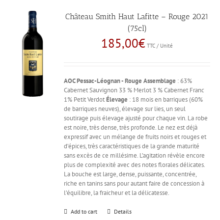
Château Smith Haut Lafitte – Rouge 2021
(75cl)
185,00
€
TTC / Unité
AOC Pessac-Léognan - Rouge
Assemblage
: 63%
Cabernet Sauvignon 33 % Merlot 3 % Cabernet Franc
1% Petit Verdot
Élevage
: 18 mois en barriques (60%
de barriques neuves), élevage sur lies, un seul
soutirage puis élevage ajusté pour chaque vin. La robe
est noire, très dense, très profonde. Le nez est déjà
expressif avec un mélange de fruits noirs et rouges et
d’épices, très caractéristiques de la grande maturité
sans excès de ce millésime. L’agitation révèle encore
plus de complexité avec des notes florales délicates.
La bouche est large, dense, puissante, concentrée,
riche en tanins sans pour autant faire de concession à
l’équilibre, la fraicheur et la délicatesse.
Add to cart
Details