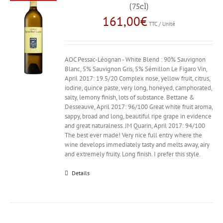
(75cl)
161,00
€
TTC / Unité
AOC Pessac-Léognan - White Blend : 90% Sauvignon
Blanc, 5% Sauvignon Gris, 5% Sémillon Le Figaro Vin,
April 2017: 19.5/20 Complex nose, yellow fruit, citrus,
iodine, quince paste, very long, honeyed, camphorated,
salty, lemony finish, lots of substance. Bettane &
Desseauve, April 2017: 96/100 Great white fruit aroma,
sappy, broad and long, beautiful ripe grape in evidence
and great naturalness. JM Quarin, April 2017: 94/100
The best ever made! Very nice full entry where the
wine develops immediately tasty and melts away, airy
and extremely fruity. Long finish. I prefer this style.
Details