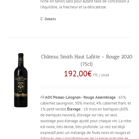
riche en tanins sans pour autant faire de concession à
l’équilibre, la fraicheur et la délicatesse.
Details
Château Smith Haut Lafitte – Rouge 2020
(75cl)
192,00
€
TTC / Unité
FR
AOC Pessac-Léognan - Rouge
Assemblage
: 65%
cabernet sauvignon, 30% merlot, 4% cabernet franc et
1% petit verdot
Élevage
: 18 mois en barriques (60%
de barriques neuves), élevage sur lies, un seul
soutirage puis élevage ajusté pour chaque vin. La robe
est noire, très dense, très profonde. Le nez est déjà
expressif avec un mélange de fruits noirs et rouges et
d’épices, très caractéristiques de la belle maturité de