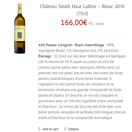
Château Smith Haut Lafitte – Blanc 2018
(75cl)
166,00
€
TTC / Unité
AOC Pessac-Léognan - Blanc
Assemblage
: 90%
Sauvignon Blanc, 5% Sauvignon Gris, 5% Sémillon
Élevage
: 12 mois sur lies avec bâtonnage en barriques
(50 % neuves et 50 % ayant accueilli un vin) De
couleur jaune paille avec quelques reflets verts. Le
premier nez est assez discret avec des notes de fruits
jaunes caractéristiques d’une belle maturité. A
l’agitation le nez prend toute son ampleur et sa
dimension révélant une grande complexité de fruits
jaunes et blancs. En bouche, le vin est croquant et
gourmand avec un très bel équilibre entre onctuosité
et fraicheur ; le milieu de bouche est riche avec une
belle texture veloutée et sa finale, très longue, met en
avant la fraicheur et la complexité aromatique.
Add to cart
Details