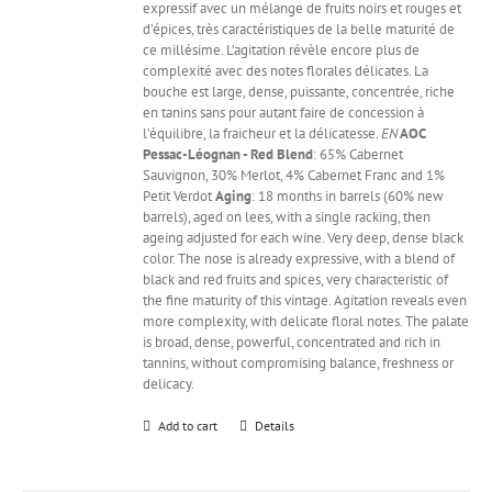
expressif avec un mélange de fruits noirs et rouges et
d’épices, très caractéristiques de la belle maturité de
ce millésime. L’agitation révèle encore plus de
complexité avec des notes florales délicates. La
bouche est large, dense, puissante, concentrée, riche
en tanins sans pour autant faire de concession à
l’équilibre, la fraicheur et la délicatesse.
EN
AOC
Pessac-Léognan - Red
Blend
: 65% Cabernet
Sauvignon, 30% Merlot, 4% Cabernet Franc and 1%
Petit Verdot
Aging
: 18 months in barrels (60% new
barrels), aged on lees, with a single racking, then
ageing adjusted for each wine. Very deep, dense black
color. The nose is already expressive, with a blend of
black and red fruits and spices, very characteristic of
the fine maturity of this vintage. Agitation reveals even
more complexity, with delicate floral notes. The palate
is broad, dense, powerful, concentrated and rich in
tannins, without compromising balance, freshness or
delicacy.
Add to cart
Details