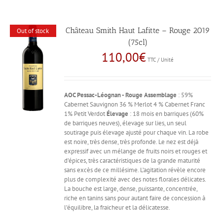
Château Smith Haut Lafitte – Rouge 2019
Out of stock
(75cl)
110,00
€
TTC / Unité
AOC Pessac-Léognan - Rouge
Assemblage
: 59%
Cabernet Sauvignon 36 % Merlot 4 % Cabernet Franc
1% Petit Verdot
Élevage
: 18 mois en barriques (60%
de barriques neuves), élevage sur lies, un seul
soutirage puis élevage ajusté pour chaque vin. La robe
est noire, très dense, très profonde. Le nez est déjà
expressif avec un mélange de fruits noirs et rouges et
d’épices, très caractéristiques de la grande maturité
sans excès de ce millésime. L’agitation révèle encore
plus de complexité avec des notes florales délicates.
La bouche est large, dense, puissante, concentrée,
riche en tanins sans pour autant faire de concession à
l’équilibre, la fraicheur et la délicatesse.