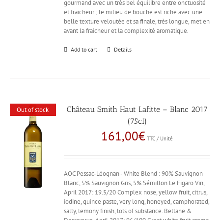
gourmand avec un très bel équilibre entre onctuosité
et fraicheur ; le milieu de bouche est riche avec une
belle texture veloutée et sa finale, très longue, met en
avant la fraicheur et la complexité aromatique.
Add to cart
Details
Château Smith Haut Lafitte – Blanc 2017
Out of stock
(75cl)
161,00
€
TTC / Unité
AOC Pessac-Léognan - White Blend : 90% Sauvignon
Blanc, 5% Sauvignon Gris, 5% Sémillon Le Figaro Vin,
April 2017: 19.5/20 Complex nose, yellow fruit, citrus,
iodine, quince paste, very long, honeyed, camphorated,
salty, lemony finish, lots of substance. Bettane &