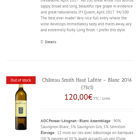
Desseauve, April 2017: 96/100 Great white fruit aroma,
sappy, broad and long, beautiful ripe grape in evidence
and great naturalness. JM Quarin, April 2017: 94/100
The best ever made! Very nice full entry where the
wine develops immediately tasty and melts away, airy
and extremely fruity. Long finish. I prefer this style.
Details
Château Smith Haut Lafitte – Blanc 2016
Out of stock
(75cl)
120,00
€
TTC / Unité
AOC Pessac-Léognan - Blanc
Assemblage
: 90%
Sauvignon Blanc, 5% Sauvignon Gris, 5% Sémillon
Élevage
: 12 mois sur lies avec bâtonnage en barriques
(50 % neuves et 50 % ayant accueilli un vin) D’une