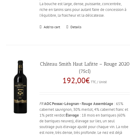
La bouche est large, dense, puissante, concentrée,
riche en tanins sans pour autant faire de concession à
l’équilibre, la fraicheur et la délicatesse.
Add to cart
Details
Château Smith Haut Lafitte – Rouge 2020
(75cl)
192,00
€
TTC / Unité
FR
AOC Pessac-Léognan - Rouge
Assemblage
: 65%
cabernet sauvignon, 30% merlot, 4% cabernet franc et
1% petit verdot
Élevage
: 18 mois en barriques (60%
de barriques neuves), élevage sur lies, un seul
soutirage puis élevage ajusté pour chaque vin. La robe
est noire, très dense, très profonde. Le nez est déjà