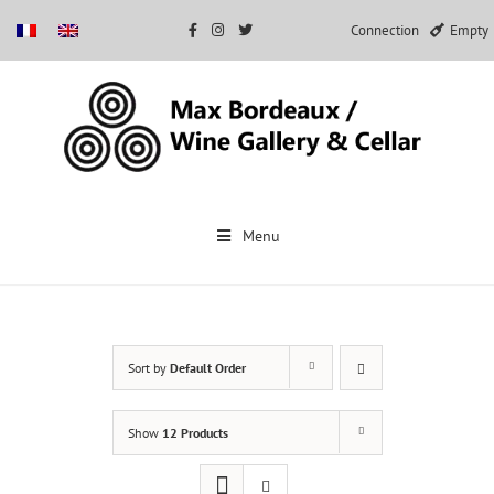
Connection
Empty
Skip
to
Menu
content
Sort by
Default Order
Show
12 Products