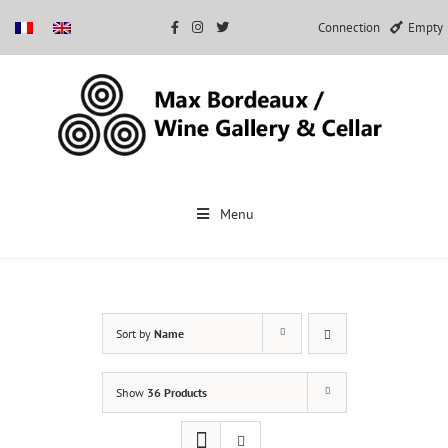
Connection
Empty
Skip
to
Menu
content
Sort by
Name
Show
36 Products