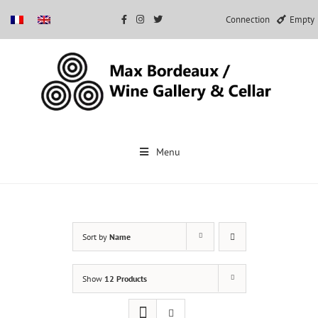
Connection
Empty
Skip
to
Menu
content
Sort by
Name
Show
12 Products