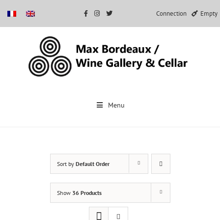
Connection
Empty
Skip
to
Menu
content
Sort by
Default Order
Show
36 Products