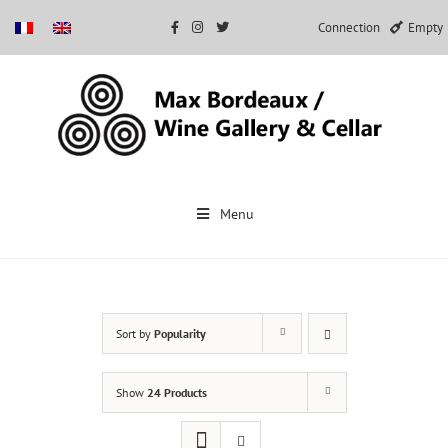
Connection
Empty
Skip
to
Menu
content
Sort by
Popularity
Show
24 Products