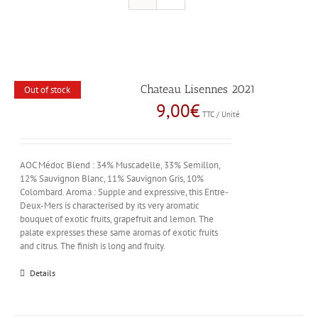
Chateau Lisennes 2021
Out of stock
9,00
€
TTC / Unité
AOC Médoc Blend : 34% Muscadelle, 33% Semillon,
12% Sauvignon Blanc, 11% Sauvignon Gris, 10%
Colombard. Aroma : Supple and expressive, this Entre-
Deux-Mers is characterised by its very aromatic
bouquet of exotic fruits, grapefruit and lemon. The
palate expresses these same aromas of exotic fruits
and citrus. The finish is long and fruity.
Details