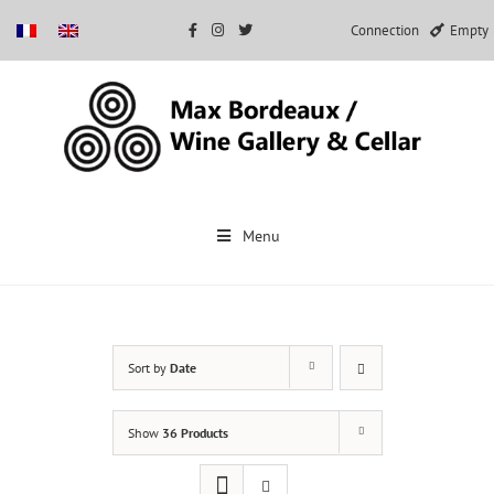
Connection
Empty
Skip
to
Menu
content
Sort by
Date
Show
36 Products