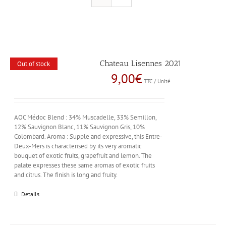
Chateau Lisennes 2021
Out of stock
9,00
€
TTC / Unité
AOC Médoc Blend : 34% Muscadelle, 33% Semillon,
12% Sauvignon Blanc, 11% Sauvignon Gris, 10%
Colombard. Aroma : Supple and expressive, this Entre-
Deux-Mers is characterised by its very aromatic
bouquet of exotic fruits, grapefruit and lemon. The
palate expresses these same aromas of exotic fruits
and citrus. The finish is long and fruity.
Details