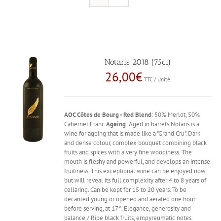
Notaris 2018 (75cl)
26,00
€
TTC / Unité
AOC Côtes de Bourg - Red
Blend
: 50% Merlot, 50%
Cabernet Franc
Ageing
: Aged in barrels Notaris is a
wine for ageing that is made like a "Grand Cru". Dark
and dense colour, complex bouquet combining black
fruits and spices with a very fine woodiness. The
mouth is fleshy and powerful, and develops an intense
fruitiness. This exceptional wine can be enjoyed now
but will reveal its full complexity after 4 to 8 years of
cellaring. Can be kept for 15 to 20 years. To be
decanted young or opened and aerated one hour
before serving, at 17°. Elegance, generosity and
balance / Ripe black fruits, empyreumatic notes.