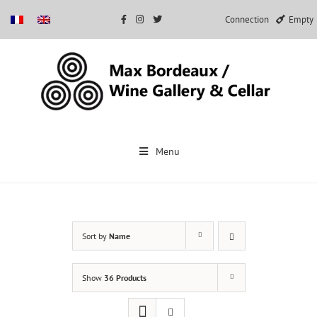
Connection
Empty
Skip
to
Menu
content
Sort by
Name
Show
36 Products