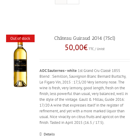
Château Guiraud 2014 (75cl)
Out of stock
50,00
€
TTC / Unité
AOC Sauternes - white
1st Grand Cru Classé 1855
Blend : Semillon, Sauvignon Blanc Bernard Burtschy,
Le Figaro Vin, 2015 : 17,5/20 Very lemony nose. The
wine is fresh, very lemony, good length, fresh on the
finish, less powerful than usual, very balanced, well in
the style of the vintage. Gault & Millau, Guide 2016:
17/20 A wine that expresses itself in the register of
refinement, and yet with a more marked liquor than
usual. Nice vivacity on citrus fruits and apricot on the
finish. Tasted in April 2015 (16.5 / 17.5).
Details