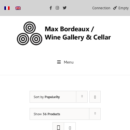
Connection
Empty
Skip
to
Menu
content
Sort by
Popularity
Show
36 Products