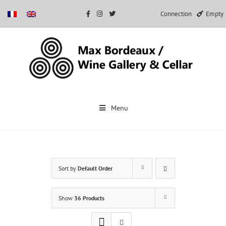
Connection
Empty
Skip
to
Menu
content
Sort by
Default Order
Show
36 Products