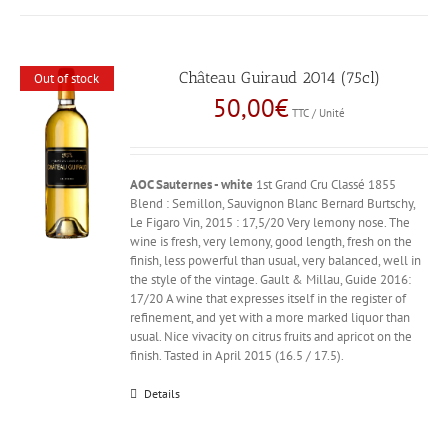
Château Guiraud 2014 (75cl)
Out of stock
50,00
€
TTC / Unité
AOC Sauternes - white
1st Grand Cru Classé 1855
Blend : Semillon, Sauvignon Blanc Bernard Burtschy,
Le Figaro Vin, 2015 : 17,5/20 Very lemony nose. The
wine is fresh, very lemony, good length, fresh on the
finish, less powerful than usual, very balanced, well in
the style of the vintage. Gault & Millau, Guide 2016:
17/20 A wine that expresses itself in the register of
refinement, and yet with a more marked liquor than
usual. Nice vivacity on citrus fruits and apricot on the
finish. Tasted in April 2015 (16.5 / 17.5).
Details