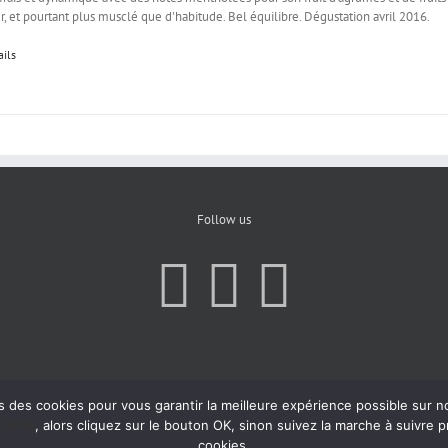
r, et pourtant plus musclé que d'habitude. Bel équilibre. Dégustation avril 2016.
ails
Follow us
s des cookies pour vous garantir la meilleure expérience possible sur n
ialité
, alors cliquez sur le bouton OK, sinon suivez la marche à suivre 
cookies.