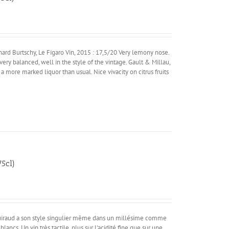
ard Burtschy, Le Figaro Vin, 2015 : 17,5/20 Very lemony nose.
very balanced, well in the style of the vintage. Gault & Millau,
a more marked liquor than usual. Nice vivacity on citrus fruits
5cl)
Guiraud a son style singulier même dans un millésime comme
ncs. Un vin très tactile, plus sur l'acidité fine que sur une