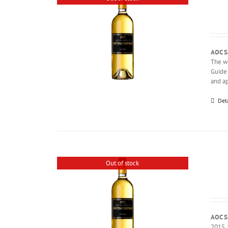
AOC S
The wi
Guide 
and ap
Det
Out of stock
AOC S
2015, 