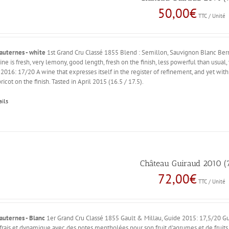
50,00
€
TTC / Unité
auternes - white
1st Grand Cru Classé 1855 Blend : Semillon, Sauvignon Blanc Bern
ne is fresh, very lemony, good length, fresh on the finish, less powerful than usual, 
2016: 17/20 A wine that expresses itself in the register of refinement, and yet with 
ricot on the finish. Tasted in April 2015 (16.5 / 17.5).
ails
Château Guiraud 2010 (7
72,00
€
TTC / Unité
auternes - Blanc
1er Grand Cru Classé 1855 Gault & Millau, Guide 2015: 17,5/20 
frais et dynamique avec des notes mentholées pour son fruit d'agrumes et de fruits bla