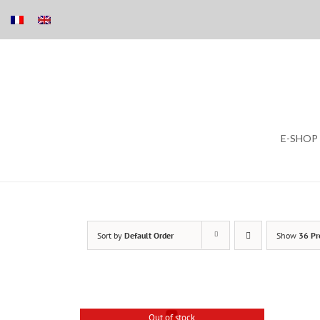
Skip
E-SHOP
to
content
Sort by
Default Order
Show
36 Pr
Out of stock