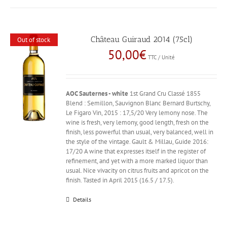
Château Guiraud 2014 (75cl)
Out of stock
50,00
€
TTC / Unité
AOC Sauternes - white
1st Grand Cru Classé 1855
Blend : Semillon, Sauvignon Blanc Bernard Burtschy,
Le Figaro Vin, 2015 : 17,5/20 Very lemony nose. The
wine is fresh, very lemony, good length, fresh on the
finish, less powerful than usual, very balanced, well in
the style of the vintage. Gault & Millau, Guide 2016:
17/20 A wine that expresses itself in the register of
refinement, and yet with a more marked liquor than
usual. Nice vivacity on citrus fruits and apricot on the
finish. Tasted in April 2015 (16.5 / 17.5).
Details