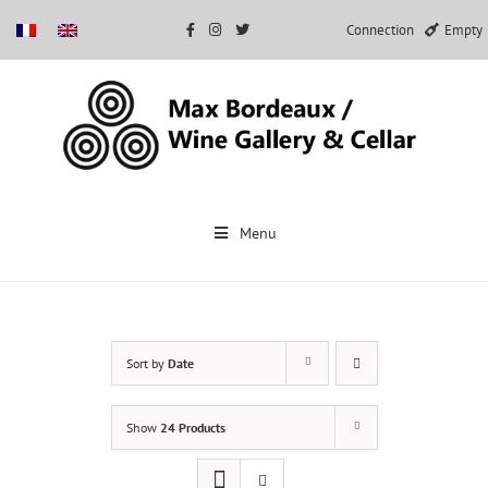
Connection
Empty
Skip
to
Menu
content
Sort by
Date
Show
24 Products