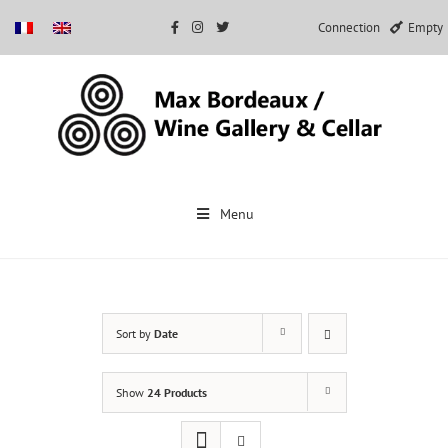
Connection
Empty
Skip
to
Menu
content
Sort by
Date
Show
24 Products