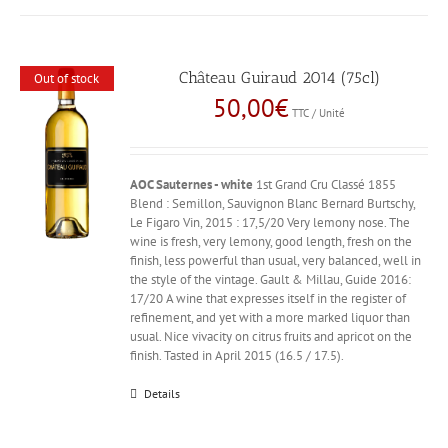
Château Guiraud 2014 (75cl)
Out of stock
50,00
€
TTC / Unité
AOC Sauternes - white
1st Grand Cru Classé 1855
Blend : Semillon, Sauvignon Blanc Bernard Burtschy,
Le Figaro Vin, 2015 : 17,5/20 Very lemony nose. The
wine is fresh, very lemony, good length, fresh on the
finish, less powerful than usual, very balanced, well in
the style of the vintage. Gault & Millau, Guide 2016:
17/20 A wine that expresses itself in the register of
refinement, and yet with a more marked liquor than
usual. Nice vivacity on citrus fruits and apricot on the
finish. Tasted in April 2015 (16.5 / 17.5).
Details