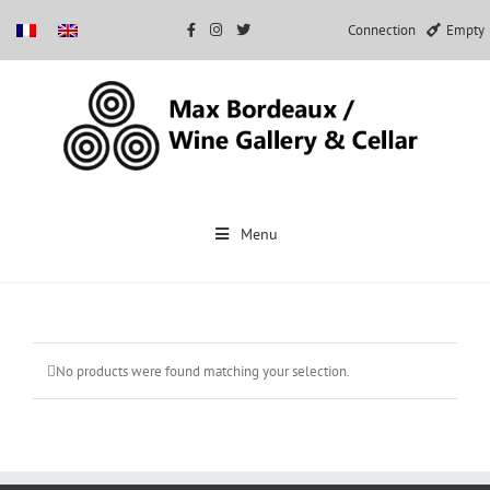
Connection
Empty
Skip
to
Menu
content
No products were found matching your selection.