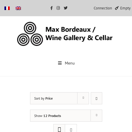
Connection
Empty
Skip
to
Menu
content
Sort by
Price
Show
12 Products