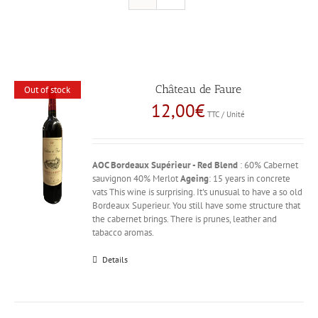
Château de Faure
Out of stock
12,00
€
TTC / Unité
AOC Bordeaux Supérieur - Red
Blend
: 60% Cabernet
sauvignon 40% Merlot
Ageing
: 15 years in concrete
vats This wine is surprising. It's unusual to have a so old
Bordeaux Superieur. You still have some structure that
the cabernet brings. There is prunes, leather and
tabacco aromas.
Details