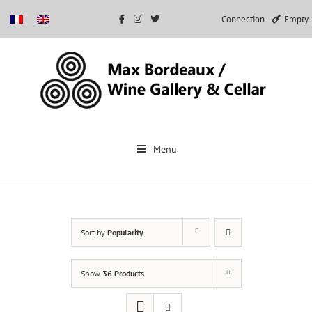
Connection
Empty
Skip
to
Menu
content
Sort by
Popularity
Show
36 Products