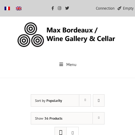
Connection
Empty
Skip
to
Menu
content
Sort by
Popularity
Show
36 Products