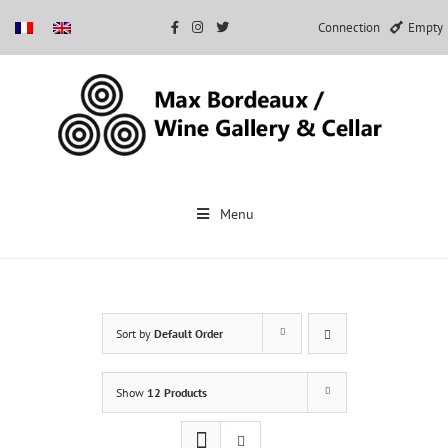
Connection
Empty
Skip
to
Menu
content
Sort by
Default Order
Show
12 Products