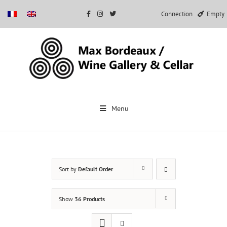
Connection
Empty
Skip
to
Menu
content
Sort by
Default Order
Show
36 Products