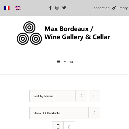
Connection
Empty
Skip
to
Menu
content
Sort by
Name
Show
12 Products