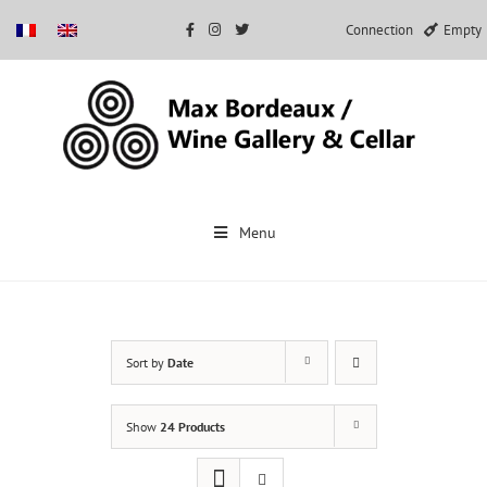
Connection
Empty
Skip
to
Menu
content
Sort by
Date
Show
24 Products