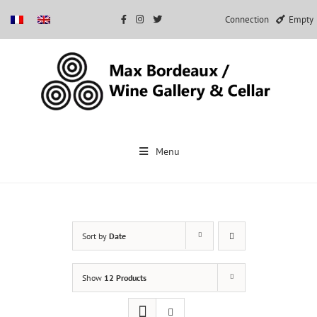
Connection
Empty
Skip
to
Menu
content
Sort by
Date
Show
12 Products